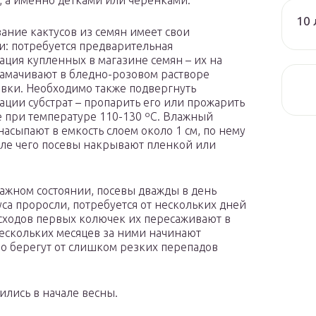
, а именно детками или черенками.
10 
ние кактусов из семян имеет свои
и: потребуется предварительная
ация купленных в магазине семян – их на
замачивают в бледно-розовом растворе
вки. Необходимо также подвергнуть
ации субстрат – пропарить его или прожарить
е при температуре 110-130 ºC. Влажный
 насыпают в емкость слоем около 1 см, по нему
сле чего посевы накрывают пленкой или
лажном состоянии, посевы дважды в день
уса проросли, потребуется от нескольких дней
всходов первых колючек их пересаживают в
 нескольких месяцев за ними начинают
но берегут от слишком резких перепадов
ились в начале весны.