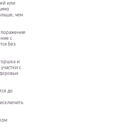
ей или
димо
ольше, чем
 поражение
ние с
тся без
 горшка и
участки с
здоровых
тся до
исключить
аком