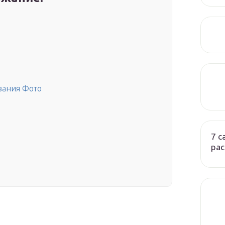
вания Фото
7 
ра