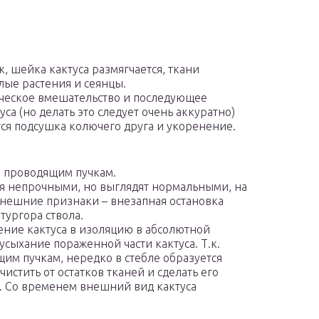
, шейка кактуса размягчается, ткани
лые растения и сеянцы.
гическое вмешательство и последующее
а (но делать это следует очень аккуратно)
тся подсушка колючего друга и укоренение.
о проводящим пучкам.
ся непрочными, но выглядят нормальными, на
Внешние признаки – внезапная остановка
тургора ствола.
ение кактуса в изоляцию в абсолютной
усыхание пораженной части кактуса. Т.к.
им пучкам, нередко в стебле образуется
истить от остатков тканей и сделать его
ь. Со временем внешний вид кактуса