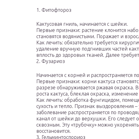
1. Фитофтороз
Кактусовая гниль, начинается с шейки.
Первые признаки: растение клонится набок
становятся водянистыми. Поражает и взрос
Как лечить: обязательно требуется хирур
удаление вручную подгнивших частей кактус
вплость до здоровых тканей. Далее требуе
2. Фузариоз
Начинается с корней и распространяется п
Первые признаки: корни кактуса становят
разрезе обнаруживается ржавая окраска. 
роста кактуса, блеклая окраска, изменение 
Как лечить: обработка фунгицидом, помещ
сухость и тепло. Признак выздоровления – 
заболевание распространяется по проводящ
канал от шейки до верхушки. Его следует оч
сквозным. Эту «трубочку» можно укоренят
восстановится.
3. Гельминтоспориоз