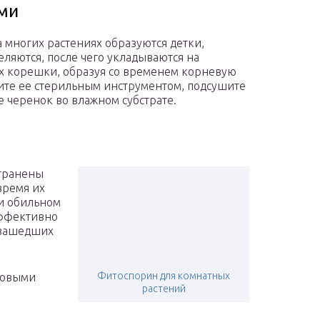
ми
 многих растениях образуются детки,
ляются, после чего укладываются на
их корешки, образуя со временем корневую
лите ее стерильным инструментом, подсушите
е черенок во влажном субстрате.
странены
время их
и обильном
эффективно
о зашедших
Фитоспорин для комнатных
ковыми
растений