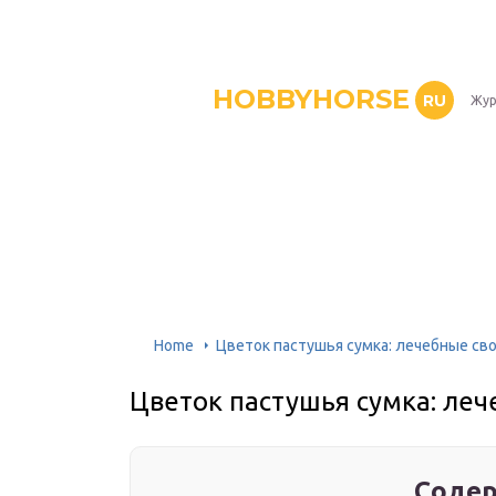
HOBBYHORSE
RU
Жур
Home
Цветок пастушья сумка: лечебные св
Цветок пастушья сумка: ле
Содер