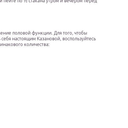
и пейте по ½ стакана утром и вечером перед
ние половой функции. Для того, чтобы
ь себя настоящим Казановой, воспользуйтесь
инакового количества: