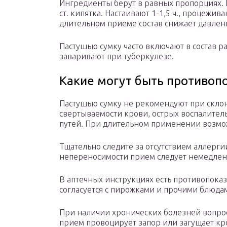
Ингредиенты берут в равных пропорциях. И
ст. кипятка. Настаивают 1-1,5 ч., процежива
длительном приеме состав снижает давлен
Пастушью сумку часто включают в состав р
заваривают при туберкулезе.
Какие могут быть противоп
Пастушью сумку не рекомендуют при скло
свертываемости крови, острых воспалите
путей. При длительном применении возмо
Тщательно следите за отсутствием аллерг
непереносимости прием следует немедлен
В аптечных инструкциях есть противопока
согласуется с пирожками и прочими блюдам
При наличии хронических болезней вопрос
прием провоцирует запор или загущает кро