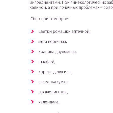
ингредиентами. При гинекологических заб
калиной, а при почечных проблемах – с х
Сбор при геморрое:
цветки ромашки аптечной,
мята перечная,
крапива двудомная,
шалфей,
корень девясила,
пастушья сумка,
тысячелистник,
календула.