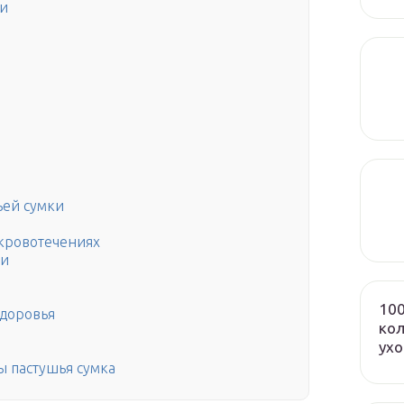
ки
ьей сумки
 кровотечениях
ии
100
здоровья
кол
ух
ы пастушья сумка