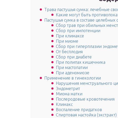
Трава пастушья сумка: лечебные св
Какие могут быть противопока
Пастушья сумка в составе целебных 
Сбор трав при обильных менс
Сбор при импотенции
При климаксе
При миоме
Сбор при гиперплазии эндоме
От бесплодия
Сбор при диабете
При полипах кишечника
При мастопатии
При аденомиозе
Применение в гинекологии
Нарушения менструального ц
Эндометрит
Миома матки
Послеродовые кровотечения
Климакс
Воспаление придатков
Спиртовая настойка (экстракт)