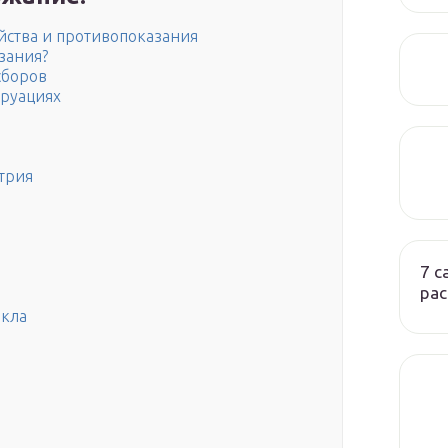
ойства и противопоказания
зания?
сборов
труациях
трия
7 
ра
икла