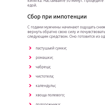
кипятка. Настаивайте 50 минут. Процедите 
едой.
Сбор при импотенции
С годами мужчины начинают ощущать сниже
вернуть обратно свою силу и почувствоват
следующим средством. Оно готовится из од
пастушьей сумки;
ромашки;
чабреца;
чистотела;
календулы;
хвоща полевого;
подорожника;