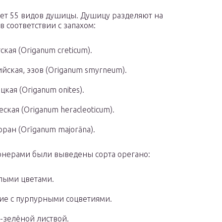
ет 55 видов душицы. Душицу разделяют на
в соответствии с запахом:
ская (Origanum creticum).
йская, эзов (Origanum smyrneum).
цкая (Origanum onites).
еская (Origanum heracleoticum).
ран (Orīganum majorāna).
онерами были выведены сорта орегано:
лыми цветами.
е с пурпурными соцветиями.
-зелёной листвой.