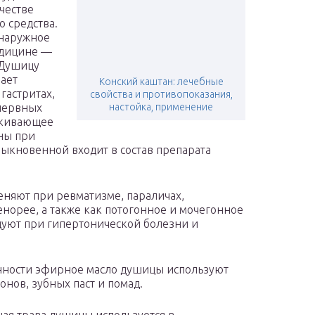
честве
 средства.
 наружное
едицине —
 Душицу
ает
Конский каштан: лечебные
 гастритах,
свойства и противопоказания,
 нервных
настойка, применение
аркивающее
нны при
быкновенной входит в состав препарата
няют при ревматизме, параличах,
енорее, а также как потогонное и мочегонное
дуют при гипертонической болезни и
ности эфирное масло душицы используют
онов, зубных паст и помад.