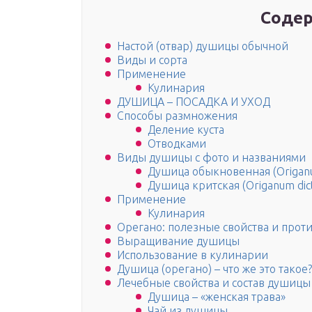
Содер
Настой (отвар) душицы обычной
Виды и сорта
Применение
Кулинария
ДУШИЦА – ПОСАДКА И УХОД
Способы размножения
Деление куста
Отводками
Виды душицы с фото и названиями
Душица обыкновенная (Origanu
Душица критская (Origanum dic
Применение
Кулинария
Орегано: полезные свойства и прот
Выращивание душицы
Использование в кулинарии
Душица (орегано) – что же это такое?
Лечебные свойства и состав душицы
Душица – «женская трава»
Чай из душицы