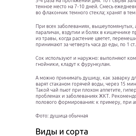
3-4 раза на протяжении дня. 10 г сырья за
темное место на 7-10 дней. Смесь ежедне
во флакончик темного стекла; хранят в тем
При всех заболеваниях, вышеупомянутых, а
параличах, вздутии и болях в кишечнике 
из травы, когда растение цветет, перемеши
принимают за четверть часа до еды, по 1 ст
Сок используют и наружно: выполняют ком
гнойники, кладут к фурункулам.
А можно принимать душицу, как заварку для
варят стаканом горячей воды, через 15 ми
Такой чай пьют при плохом аппетите, гип
проблемах и заболеваниях ЖКТ. Рекомендо
полового формирования: к примеру, при а
Фото: душица обычная
Виды и сорта