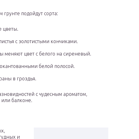
 грунте подойдут сорта:
е цветы.
 листья с золотистыми кончиками.
ты меняют цвет с белого на сиреневый.
и окантованными белой полосой.
раны в гроздья.
азновидностей с чудесным ароматом,
 или балконе.
х,
тудных и