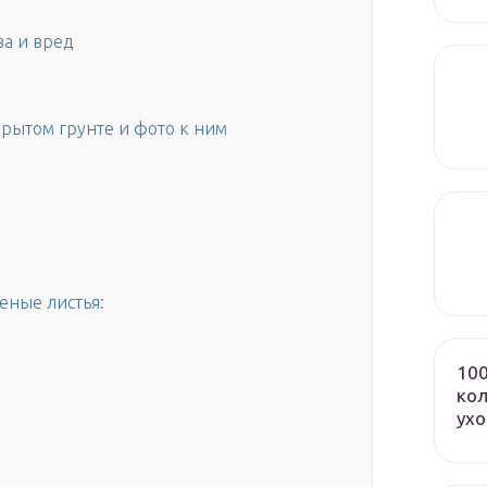
а и вред
рытом грунте и фото к ним
еные листья:
100
кол
ух