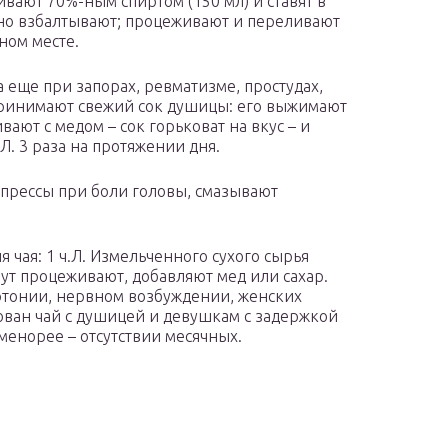
ливают 70%-ным спиртом (150 мл) и ставят в
вно взбалтывают; процеживают и переливают
ном месте.
 еще при запорах, ревматизме, простудах,
принимают свежий сок душицы: его выжимают
вают с медом – сок горьковат на вкус – и
.Л. 3 раза на протяжении дня.
прессы при боли головы, смазывают
 чая: 1 ч.Л. Измельченного сухого сырья
нут процеживают, добавляют мед или сахар.
ертонии, нервном возбуждении, женских
ван чай с душицей и девушкам с задержкой
менорее – отсутствии месячных.