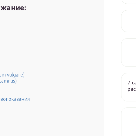
жание:
m vulgare)
tamnus)
7 
ра
ивопоказания