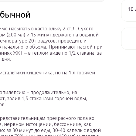
10 
обычной
имо насыпать в кастрюльку 2 ст.Л. Сухого
ком (200 мл) и 15 минут держать на водяной
температуре 20 градусов, процедить и
 начального объема. Принимают настой при
иях ЖКТ – в теплом виде по 1/2 стакана, за
 дня.
стальтики кишечника, но на 1 л горячей
эпилепсию – продолжительно, на
ют, залив 1,5 стаканами горячей воды,
ов.
редставительницам прекрасного пола во
е, нервном истощении, бессоннице, как
: за 30 минут до еды, 30-40 капель с водой