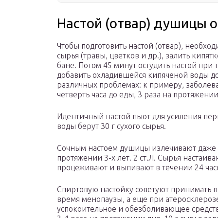
Настой (отвар) душицы 
Чтобы подготовить настой (отвар), необход
сырья (травы, цветков и др.), залить кипят
бане. Потом 45 минут остудить настой при 
добавить охладившейся кипяченой воды до
различных проблемах: к примеру, заболеван
четверть часа до еды, 3 раза на протяжении
Идентичный настой пьют для усиления пери
воды берут 30 г сухого сырья.
Сочным настоем душицы излечивают даже 
протяжении 3-х лет. 2 ст.Л. Сырья настаива
процеживают и выпивают в течении 24 час
Спиртовую настойку советуют принимать п
время менопаузы, а еще при атеросклероз
успокоительное и обезболивающее средство