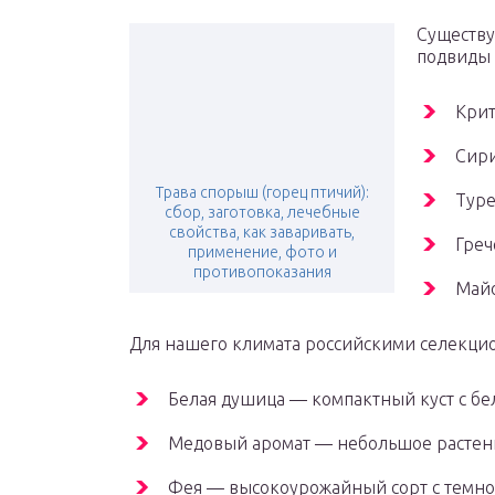
Существу
подвиды 
Крит
Сири
Трава спорыш (горец птичий):
Туре
сбор, заготовка, лечебные
свойства, как заваривать,
Греч
применение, фото и
противопоказания
Майо
Для нашего климата российскими селекци
Белая душица — компактный куст с бе
Медовый аромат — небольшое растени
Фея — высокоурожайный сорт с темно