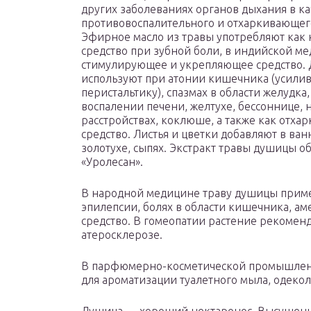
других заболеваниях органов дыхания в ка
противовоспалительного и отхаркивающего
Эфирное масло из травы употребляют как
средство при зубной боли, в индийской м
стимулирующее и укрепляющее средство.
используют при атонии кишечника (усилив
перистальтику), спазмах в области желудка,
воспалении печени, желтухе, бессоннице,
расстройствах, коклюше, а также как отх
средство. Листья и цветки добавляют в ва
золотухе, сыпях. Экстракт травы душицы о
«Уролесан».
В народной медицине траву душицы приме
эпилепсии, болях в области кишечника, ам
средство. В гомеопатии растение рекомен
атеросклерозе.
В парфюмерно-косметической промышлен
для ароматизации туалетного мыла, одекол