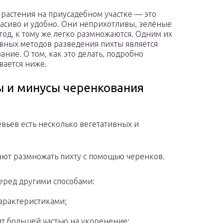
растения на приусадебном участке — это
расиво и удобно. Они неприхотливы, зелёные
год, к тому же легко размножаются. Одним их
ных методов разведения пихты является
ание. О том, как это делать, подробно
вается ниже.
 и минусы черенкования
ьев есть несколько вегетативных и
ют размножать пихту с помощью черенков.
перед другими способами:
арактеристиками;
ит большей частью на укоренение;