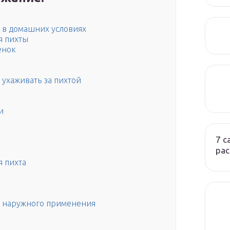
 в домашних условиях
я пихты
енок
 ухаживать за пихтой
и
7 
ра
я пихта
и наружного применения