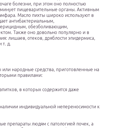
 очаге болезни, при этом оно полностью
ак минует пищеварительные органы. Активным
амфара. Масло пихты широко используют в
дает антибактериальным,
ктерицидным, обезболивающим,
ом. Также оно довольно популярно и в
ния: лишаев, отеков, дряблости эпидермиса,
т. д.
ы или народные средства, приготовленные на
которыми правилами:
напитков, в которых содержится даже
и наличии индивидуальной непереносимости к
ые препараты людям с патологией почек, а