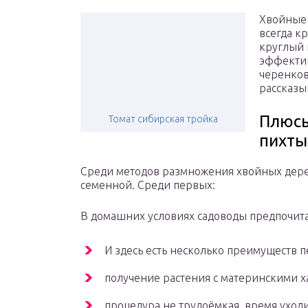
Хвойные 
всегда к
круглый 
эффектив
черенков
рассказы
Плюсы
Томат сибирская тройка
пихты
Среди методов размножения хвойных дерев
семенной. Среди первых:
В домашних условиях садоводы предпочита
И здесь есть несколько преимуществ 
получение растения с материнскими х
процедура не трудоёмкая, время уход