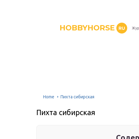
HOBBYHORSE
RU
Жур
Home
Пихта сибирская
Пихта сибирская
Содер