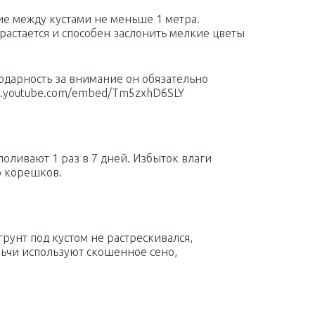
е между кустами не меньше 1 метра.
зрастается и способен заслонить мелкие цветы
годарность за внимание он обязательно
w.youtube.com/embed/Tm5zxhD6SLY
оливают 1 раз в 7 дней. Избыток влаги
ю корешков.
грунт под кустом не растрескивался,
льчи используют скошенное сено,