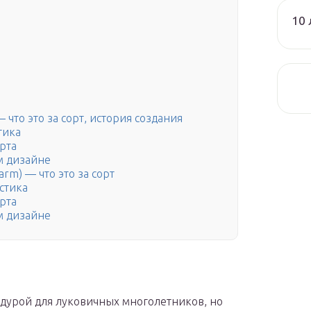
10 
 что это за сорт, история создания
тика
рта
м дизайне
rm) — что это за сорт
стика
рта
м дизайне
едурой для луковичных многолетников, но