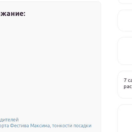
жание:
7 
ра
едителей
орта Фестива Максима, тонкости посадки