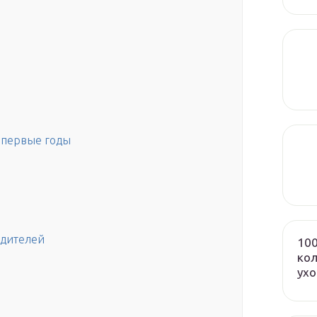
в первые годы
едителей
100
кол
ух