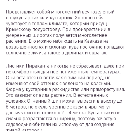
Представляет собой многолетний вечнозеленый
полукустарник или кустарник. Хорошо себя
чувствует в теплом климате, который присущ
Крымскому полуострову. При произрастании в
умеренных широтах получается многолетнее
растение. Его можно наблюдать на Кавказе на
возвышенностях и склонах, куда постоянно попадают
солнечные лучи, а также в долинах и оврагах.
Листики Пираканта никогда не сбрасывает, даже при
некомфортных для нее пониженных температурах.
Они остаются на веточках в зимний период, но
изменяют свой оттенок с зеленого на красный.
Форма у кустарника раскидистая или пряморастущая.
Это зависит от вида растения. В естественных
условиях Огненный шип может вырасти в высоту до
6 метров, но окультуренные экземпляры могут
достичь высоты только в 2 – 4 метра. Кустарники не
сильно разрастаются в ширину, поэтому зачастую
садоводы-любители их используют для создания
живой изгороди.