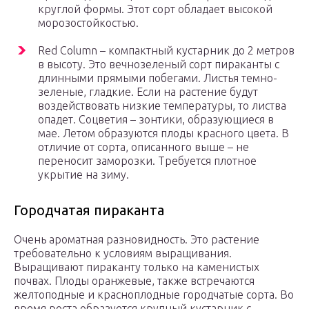
круглой формы. Этот сорт обладает высокой
морозостойкостью.
Red Column – компактный кустарник до 2 метров
в высоту. Это вечнозеленый сорт пираканты с
длинными прямыми побегами. Листья темно-
зеленые, гладкие. Если на растение будут
воздействовать низкие температуры, то листва
опадет. Соцветия – зонтики, образующиеся в
мае. Летом образуются плоды красного цвета. В
отличие от сорта, описанного выше – не
переносит заморозки. Требуется плотное
укрытие на зиму.
Городчатая пираканта
Очень ароматная разновидность. Это растение
требовательно к условиям выращивания.
Выращивают пираканту только на каменистых
почвах. Плоды оранжевые, также встречаются
желтоподные и красноплодные городчатые сорта. Во
время роста образуется крупный кустарник с