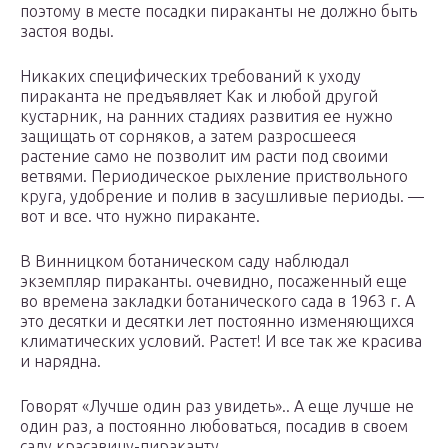
поэтому в месте посадки пираканты не должно быть
застоя воды.
Никаких специфических требований к уходу
пираканта не предъявляет Как и любой другой
кустарник, на ранних стадиях развития ее нужно
защищать от сорняков, а затем разросшееся
растение само не позволит им расти под своими
ветвями. Периодическое рыхление приствольного
круга, удобрение и полив в засушливые периоды. —
вот и все. что нужно пираканте.
В Винницком ботаническом саду наблюдал
экземпляр пираканты. очевидно, посаженный еще
во времена закладки ботанического сада в 1963 г. А
это десятки и десятки лет постоянно изменяющихся
климатических условий. Растет! И все так же красива
и нарядна.
Говорят «Лучше один раз увидеть».. А еще лучше не
один раз, а постоянно любоваться, посадив в своем
саду красавицу-пираканту.