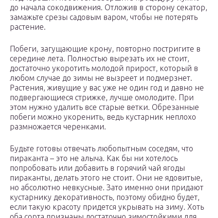
до начала сокодвижения. Отложив в сторону секатор,
замажьте срезы садовым варом, чтобы не потерять
растение.
Побеги, загущающие крону, повторно постригите в
середине лета. Полностью вырезать их не стоит,
достаточно укоротить молодой прирост, который в
любом случае до зимы не вызреет и подмерзнет.
Растения, живущие у вас уже не один год и давно не
подвергающиеся стрижке, лучше омолодите. При
этом нужно удалить все старые ветки. Обрезанные
побеги можно укоренить, ведь кустарник неплохо
размножается черенками.
Будьте готовы отвечать любопытным соседям, что
пираканта – это не алыча. Как бы ни хотелось
попробовать или добавить в горячий чай ягоды
пираканты, делать этого не стоит. Они не ядовитые,
но абсолютно невкусные. Зато именно они придают
кустарнику декоративность, поэтому обидно будет,
если такую красоту придется укрывать на зиму. Хоть
оба сорта признаны достаточно зимостойкими для