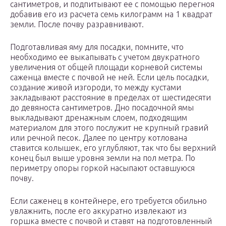
сантиметров, и подпитывают ее с помощью перегноя
добавив его из расчета семь килограмм на 1 квадрат
земли. После почву разравнивают.
Подготавливая яму для посадки, помните, что
необходимо ее выкапывать с учетом двукратного
увеличения от общей площади корневой системы
саженца вместе с почвой не ней. Если цель посадки,
создание живой изгороди, то между кустами
закладывают расстояние в пределах от шестидесяти
до девяноста сантиметров. Дно посадочной ямы
выкладывают дренажным слоем, подходящим
материалом для этого послужит не крупный гравий
или речной песок. Далее по центру котлована
ставится колышек, его углубляют, так что бы верхний
конец был выше уровня земли на пол метра. По
периметру опоры горкой насыпают оставшуюся
почву.
Если саженец в контейнере, его требуется обильно
увлажнить, после его аккуратно извлекают из
горшка вместе с почвой и ставят на подготовленный