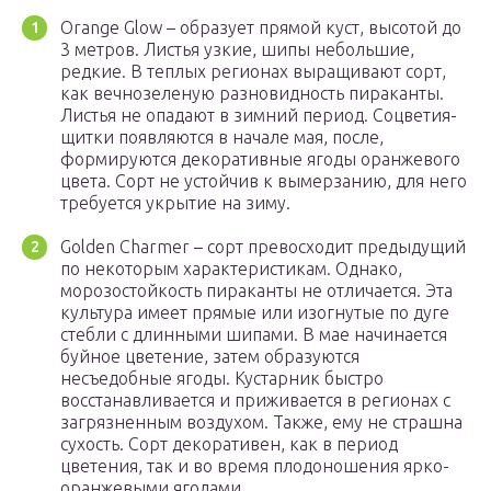
Orange Glow – образует прямой куст, высотой до
3 метров. Листья узкие, шипы небольшие,
редкие. В теплых регионах выращивают сорт,
как вечнозеленую разновидность пираканты.
Листья не опадают в зимний период. Соцветия-
щитки появляются в начале мая, после,
формируются декоративные ягоды оранжевого
цвета. Сорт не устойчив к вымерзанию, для него
требуется укрытие на зиму.
Golden Charmer – сорт превосходит предыдущий
по некоторым характеристикам. Однако,
морозостойкость пираканты не отличается. Эта
культура имеет прямые или изогнутые по дуге
стебли с длинными шипами. В мае начинается
буйное цветение, затем образуются
несъедобные ягоды. Кустарник быстро
восстанавливается и приживается в регионах с
загрязненным воздухом. Также, ему не страшна
сухость. Сорт декоративен, как в период
цветения, так и во время плодоношения ярко-
оранжевыми ягодами.