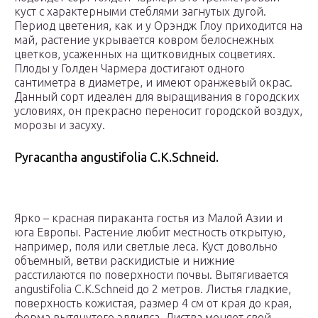
куст с характерными стеблями загнутых дугой.
Период цветения, как и у Орэндж Глоу приходится на
май, растение укрывается ковром белоснежных
цветков, усаженных на щитковидных соцветиях.
Плоды у Голден Чармера достигают одного
сантиметра в диаметре, и имеют оранжевый окрас.
Данный сорт идеален для выращивания в городских
условиях, он прекрасно переносит городской воздух,
морозы и засуху.
Pyracantha angustifolia C.K.Schneid.
Ярко – красная пираканта гостья из Малой Азии и
юга Европы. Растение любит местность открытую,
например, поля или светлые леса. Куст довольно
объемный, ветви раскидистые и нижние
расстилаются по поверхности почвы. Вытягивается
angustifolia C.K.Schneid до 2 метров. Листья гладкие,
поверхность кожистая, размер 4 см от края до края,
форма вытянутого эллипса. Листва меняет свой