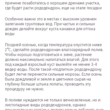
причине позаботьтесь о хорошем дренаже участка,
где будет расти рододендрон, еще на этапе посадки
Особенно важно это в местах с высоким уровнем
залегания грунтовых вод. При частых и сильных
дождях делайте вокруг куста канавки для оттока
воды
Поздней осенью, когда температура опустится ниже
2°С, сделайте рододендронам влагозарядный полив.
Чтобы хорошо подготовиться к зиме, растение
должно максимально напитаться влагой. Для этого
под каждый взрослый куст вылейте не менее 3-4
ведер воды. После такой «подпитки» рододендрону
будет легче перенести сильные морозы. Если осень
была дождливой и земля в цветнике сырая на
глубину больше штыка лопаты, проводить эту
процедуру не нужно.
В поливе нуждаются не только вечнозеленые, но и
листопадные виды рододендронов, однако
вечнозеленым сортам к поливу можно добавить еще