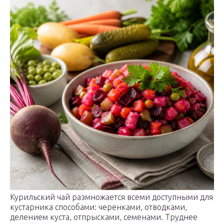
Курильский чай размножается всеми доступными для
кустарника способами: черенками, отводками,
делением куста, отпрысками, семенами. Труднее