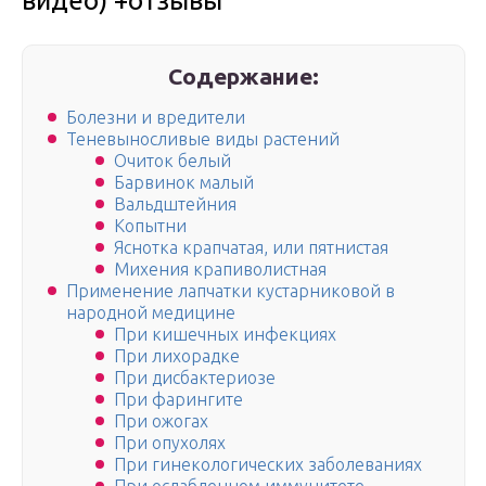
видео) +отзывы
Содержание:
Болезни и вредители
Теневыносливые виды растений
Очиток белый
Барвинок малый
Вальдштейния
Копытни
Яснотка крапчатая, или пятнистая
Михения крапиволистная
Применение лапчатки кустарниковой в
народной медицине
При кишечных инфекциях
При лихорадке
При дисбактериозе
При фарингите
При ожогах
При опухолях
При гинекологических заболеваниях