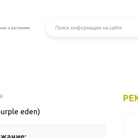
нал о растениях
РЕ
n)
purple eden)
жание: