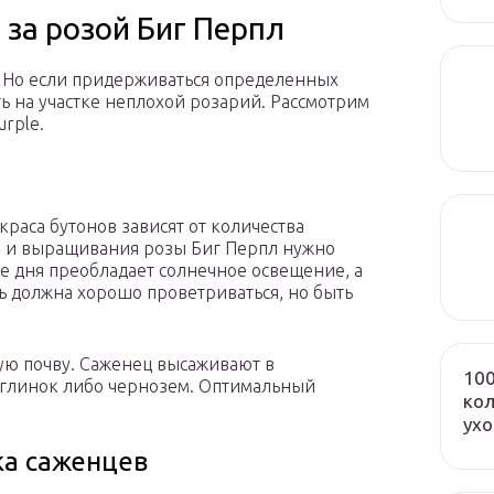
 за розой Биг Перпл
 Но если придерживаться определенных
ть на участке неплохой розарий. Рассмотрим
rple.
раса бутонов зависят от количества
ки и выращивания розы Биг Перпл нужно
не дня преобладает солнечное освещение, а
ть должна хорошо проветриваться, но быть
ую почву. Саженец высаживают в
100
глинок либо чернозем. Оптимальный
кол
ух
ка саженцев