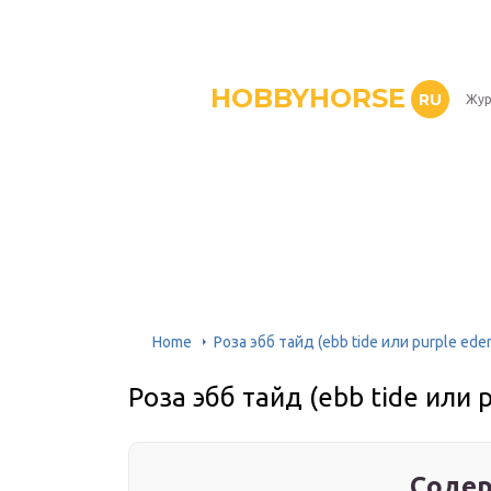
HOBBYHORSE
RU
Жур
Home
Роза эбб тайд (ebb tide или purple ede
Роза эбб тайд (ebb tide или 
Содер