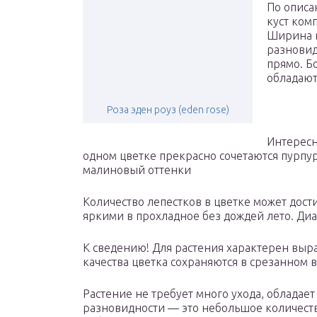
По описа
куст ком
Ширина в
разновид
прямо. Б
обладают
Роза эден роуз (eden rose)
Интересн
одном цветке прекрасно сочетаются пурп
малиновый оттенки
Количество лепестков в цветке может дости
яркими в прохладное без дождей лето. Диа
К сведению! Для растения характерен вы
качества цветка сохраняются в срезанном в
Растение не требует много ухода, обладае
разновидности — это небольшое количеств