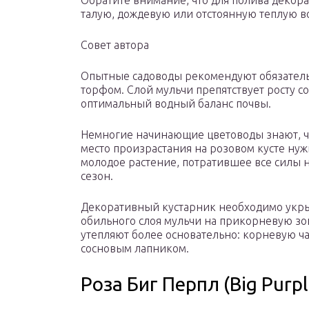
Обратите внимание, что для полива декор
талую, дождевую или отстоянную теплую во
Совет автора
Опытные садоводы рекомендуют обязательн
торфом. Слой мульчи препятствует росту с
оптимальный водный баланс почвы.
Немногие начинающие цветоводы знают, чт
место произрастания на розовом кусте нуж
молодое растение, потратившее все силы 
сезон.
Декоративный кустарник необходимо укрыв
обильного слоя мульчи на прикорневую зон
утепляют более основательно: корневую ч
сосновым лапником.
Роза Биг Перпл (Big Purpl