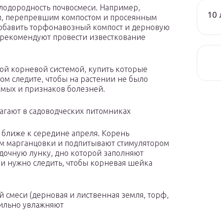
лодородность почвосмеси. Например,
10 
ом, перепревшим компостом и просеянным
добавить торфонавозный компост и дерновую
 рекомендуют провести известкование
той корневой системой, купить которые
ом следите, чтобы на растении не было
омых и признаков болезней.
агают в садоводческих питомниках
 ближе к середине апреля. Корень
м марганцовки и подпитывают стимулятором
адочную лунку, дно которой заполняют
 нужно следить, чтобы корневая шейка
 смеси (дерновая и лиственная земля, торф,
бильно увлажняют