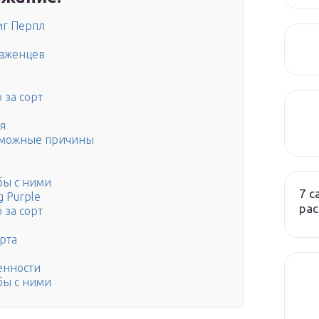
иг Перпл
саженцев
 за сорт
я
возможные причины
бы с ними
7 
 Purple
ра
 за сорт
рта
енности
бы с ними