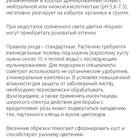
увлажненные и хорошо дренированные почвы с
нейтральной или низкой кислотностью (рН 5,6-7,3),
негативно реагирует на избыток органики в грунте.
При недостатке солнечного света цветки «Keрио»
могут приобретать розоватый оттенок
Правила ухода – стандартные. Растению требуются
еженедельные поливы под корень (взрослому кусту
нужно около 15 л теплой воды) с последующим
мульчированием. Для подкормки специалисты
советуют использовать не органические удобрения,
а минеральные комплексы. В условиях повышенной
влажности для защиты от заболеваний листву
необходимо периодически обрабатывать
фунгицидами, а также применять инсектициды
широкого спектра действия для борьбы с
вредителями: роза может подвергаться нападению
тли, паутинного клеща и жуков-цветоедов.
Весенние обрезки помогают сформировать куст и
способствуют раннему цветению