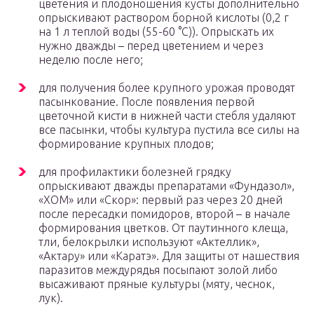
цветения и плодоношения кусты дополнительно
опрыскивают раствором борной кислоты (0,2 г
на 1 л теплой воды (55-60 °С)). Опрыскать их
нужно дважды – перед цветением и через
неделю после него;
для получения более крупного урожая проводят
пасынкование. После появления первой
цветочной кисти в нижней части стебля удаляют
все пасынки, чтобы культура пустила все силы на
формирование крупных плодов;
для профилактики болезней грядку
опрыскивают дважды препаратами «Фундазол»,
«ХОМ» или «Скор»: первый раз через 20 дней
после пересадки помидоров, второй – в начале
формирования цветков. От паутинного клеща,
тли, белокрылки используют «Актеллик»,
«Актару» или «Каратэ». Для защиты от нашествия
паразитов междурядья посыпают золой либо
высаживают пряные культуры (мяту, чеснок,
лук).