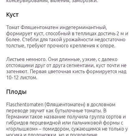
консервирования, вяления, заморозки.
Куст
Томат Фляшентоматен индетерминантный,
формирует куст, способный в теплицах достичь 2 м и
более. Стебли для такой урожайности недостаточно
толстые, требуют прочного крепления к опоре.
Листьев немного. Они длинные, узкие, с далеко
отстоящими друг от друга сегментами, куст почти не
затеняют. Первая цветочная кисть формируется над
10-12 листом.
Плоды
Flaschentomaten (Фляшентоматен) в дословном
переводе звучит как бутылочные томаты. В
Германии такое название получила группа сортов и
гибридов перцевидной или пальчиковой формы с
«горлышком» – помидором, сужающимся не только у
носика и плодоножки, но и посередине.