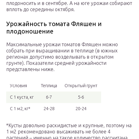
плодоносить и в сентябре. А на юге урожаи собирают
вплоть до середины октября.
Урожайность томата Фляшен и
плодоношение
Максимальные урожаи томатов Фляшен можно
собрать при выращивании в теплице (в южных
регионах допустимо возделывать в открытом
грунте). Показатели средней урожайности
представлены ниже.
Условия
Теплица
Открытый грунт
С 1 куста, кг
6-7
5-6
С 1 м2, кг*
24-28
20-24
*Кусты довольно раскидистые и крупные, поэтому на
1 м2 рекомендовано высаживать не более 4
растений – именно на такое количество рассчитана