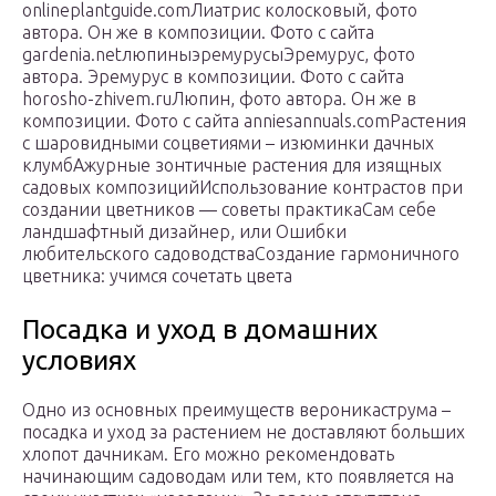
onlineplantguide.comЛиатрис колосковый, фото
автора. Он же в композиции. Фото с сайта
gardenia.netлюпиныэремурусыЭремурус, фото
автора. Эремурус в композиции. Фото с сайта
horosho-zhivem.ruЛюпин, фото автора. Он же в
композиции. Фото с сайта anniesannuals.comРастения
с шаровидными соцветиями – изюминки дачных
клумбАжурные зонтичные растения для изящных
садовых композицийИспользование контрастов при
создании цветников — советы практикаСам себе
ландшафтный дизайнер, или Ошибки
любительского садоводстваСоздание гармоничного
цветника: учимся сочетать цвета
Посадка и уход в домашних
условиях
Одно из основных преимуществ вероникаструма –
посадка и уход за растением не доставляют больших
хлопот дачникам. Его можно рекомендовать
начинающим садоводам или тем, кто появляется на