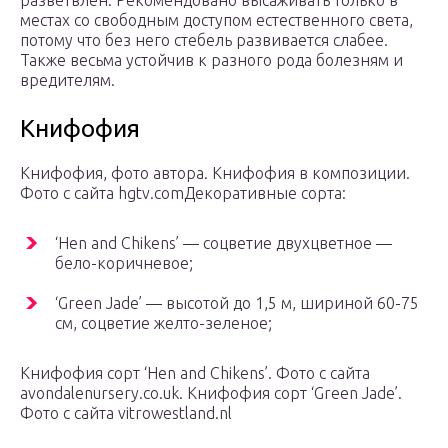
разветвлен. Рекомендовано высаживать только в
местах со свободным доступом естественного света,
потому что без него стебель развивается слабее.
Также весьма устойчив к разного рода болезням и
вредителям.
Книфофия
Книфофия, фото автора. Книфофия в композиции.
Фото с сайта hgtv.comДекоративные сорта:
‘Hen and Chikens’ — соцветие двухцветное —
бело-коричневое;
‘Green Jade’ — высотой до 1,5 м, шириной 60-75
см, соцветие желто-зеленое;
Книфофия сорт ‘Hen and Chikens’. Фото с сайта
avondalenursery.co.uk. Книфофия сорт ‘Green Jade’.
Фото с сайта vitrowestland.nl