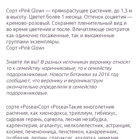
Сорт «Pink Glow» — пряморастущее растение, до 1,3 м
в высоту. Цветет более 1 месяца. Оттенок соцветия —
кремово-розовый. Сохраняет пленительный вид и
во время цветения и после. Впечатляюще смотрится
как одиночно посаженные, так и высаженные
группами экземпляры.
Сорт «Pink Glow»
Знаете ли вы?
В разных источниках веронику относят
то к семейству норичниковые, то к семейству
подорожниковые. Новости ботаники за 2016 год
сообщают, что веронику и вероникаструм
окончательно определили в семейство
подорожниковые.
сорте «Posea»Сорт «Posea»Такие многолетние
растения, как хионодокса, триллиум, гибискус,
садовая герань, сцевола, лесная незабудка,
карпентерия, агапантус, мелколепестник, астранция,
космея, печеночница, пенстемон, канареечник,
рудбекия, люпин, спараксис, хохлатка, немезия,