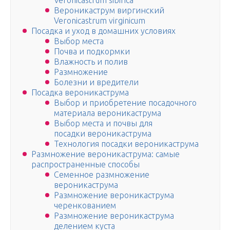
Veronicastrum sibirica
Вероникаструм виргинский
Veronicastrum virginicum
Посадка и уход в домашних условиях
Выбор места
Почва и подкормки
Влажность и полив
Размножение
Болезни и вредители
Посадка вероникаструма
Выбор и приобретение посадочного
материала вероникаструма
Выбор места и почвы для
посадки вероникаструма
Технология посадки вероникаструма
Размножение вероникаструма: самые
распространенные способы
Семенное размножение
вероникаструма
Размножение вероникаструма
черенкованием
Размножение вероникаструма
делением куста