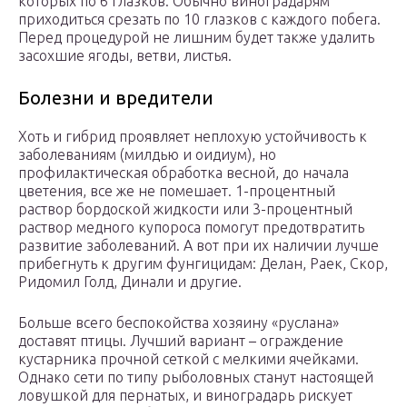
которых по 6 глазков. Обычно виноградарям
приходиться срезать по 10 глазков с каждого побега.
Перед процедурой не лишним будет также удалить
засохшие ягоды, ветви, листья.
Болезни и вредители
Хоть и гибрид проявляет неплохую устойчивость к
заболеваниям (милдью и оидиум), но
профилактическая обработка весной, до начала
цветения, все же не помешает. 1-процентный
раствор бордоской жидкости или 3-процентный
раствор медного купороса помогут предотвратить
развитие заболеваний. А вот при их наличии лучше
прибегнуть к другим фунгицидам: Делан, Раек, Скор,
Ридомил Голд, Динали и другие.
Больше всего беспокойства хозяину «руслана»
доставят птицы. Лучший вариант – ограждение
кустарника прочной сеткой с мелкими ячейками.
Однако сети по типу рыболовных станут настоящей
ловушкой для пернатых, и виноградарь рискует