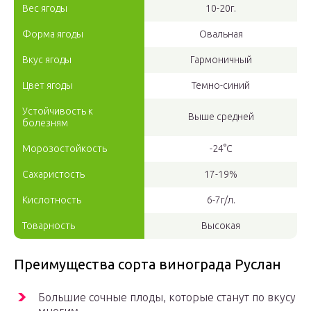
Вес ягоды
10-20г.
Форма ягоды
Овальная
Вкус ягоды
Гармоничный
Цвет ягоды
Темно-синий
Устойчивость к
Выше средней
болезням
Морозостойкость
-24°С
Сахаристость
17-19%
Кислотность
6-7г/л.
Товарность
Высокая
Преимущества сорта винограда Руслан
Большие сочные плоды, которые станут по вкусу