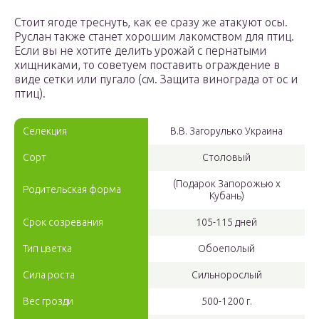
Стоит ягоде треснуть, как ее сразу же атакуют осы.
Руслан также станет хорошим лакомством для птиц.
Если вы не хотите делить урожай с пернатыми
хищниками, то советуем поставить ограждение в
виде сетки или пугало (см. Защита винограда от ос и
птиц).
Селекция
В.В. Загорулько Украина
Сорт
Столовый
(Подарок Запорожью х
Родительская форма
Кубань)
Срок созревания
105-115 дней
Тип цветка
Обоеполый
Сила роста
Сильнорослый
Вес грозди
500-1200 г.