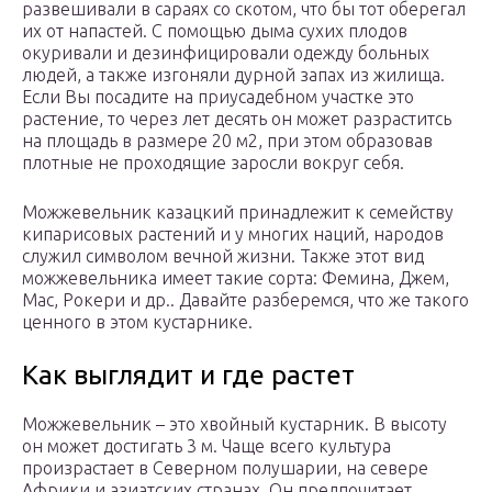
развешивали в сараях со скотом, что бы тот оберегал
их от напастей. С помощью дыма сухих плодов
окуривали и дезинфицировали одежду больных
людей, а также изгоняли дурной запах из жилища.
Если Вы посадите на приусадебном участке это
растение, то через лет десять он может разраститcь
на площадь в размере 20 м2, при этом образовав
плотные не проходящие заросли вокруг себя.
Можжевельник казацкий принадлежит к семейству
кипарисовых растений и у многих наций, народов
служил символом вечной жизни. Также этот вид
можжевельника имеет такие сорта: Фемина, Джем,
Мас, Рокери и др.. Давайте разберемся, что же такого
ценного в этом кустарнике.
Как выглядит и где растет
Можжевельник – это хвойный кустарник. В высоту
он может достигать 3 м. Чаще всего культура
произрастает в Северном полушарии, на севере
Африки и азиатских странах. Он предпочитает