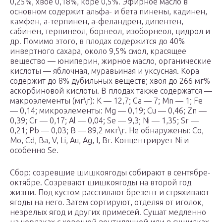
0,25%, хвое 0,18%, коре 0,5%. Эфирное масло в
основном содержит альфа- и бета пинены, кадинен,
камфен, а-терпинен, а-феландрен, дипентен,
сабинен, терпинеол, борнеол, изоборнеол, цидрол и
др. Помимо этого, в плодах содержится до 40%
инвертного сахара, около 9,5% смол, красящее
вещество — юниперин, жирное масло, органические
кислоты — яблочная, муравьиная и уксусная. Кора
содержит до 8% дубильных веществ; хвоя до 266 мг%
аскорбиновой кислоты. В плодах также содержатся —
макроэлементы (мг\г): K — 12,7; Ca — 7; Mn — 1; Fe
— 0,14; микроэлементы: Mg — 0,19; Cu — 0,46; Zn —
0,39; Cr — 0,17; Al — 0,04; Se — 9,3; Ni — 1,35; Sr —
0,21; Pb — 0,03; B — 89,2 мкг\г. Не обнаружены: Co,
Mo, Cd, Ba, V, Li, Au, Ag, I, Br. Концентрирует Ni и
особенно Se.
Сбор: созревшие шишкоягоды собирают в сентябре-
октябре. Созревают шишкоягоды на второй год
жизни. Под кустом расстилают брезент и стряхивают
ягоды на него. Затем сортируют, отделяя от иголок,
незрелых ягод и других примесей. Сушат медленно