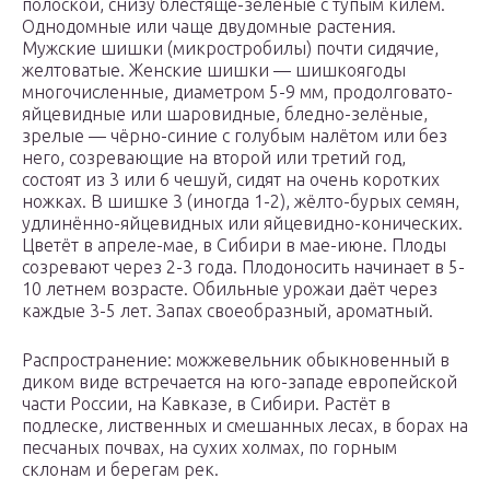
полоской, снизу блестяще-зелёные с тупым килем.
Однодомные или чаще двудомные растения.
Мужские шишки (микростробилы) почти сидячие,
желтоватые. Женские шишки — шишкоягоды
многочисленные, диаметром 5-9 мм, продолговато-
яйцевидные или шаровидные, бледно-зелёные,
зрелые — чёрно-синие с голубым налётом или без
него, созревающие на второй или третий год,
состоят из 3 или 6 чешуй, сидят на очень коротких
ножках. В шишке 3 (иногда 1-2), жёлто-бурых семян,
удлинённо-яйцевидных или яйцевидно-конических.
Цветёт в апреле-мае, в Сибири в мае-июне. Плоды
созревают через 2-3 года. Плодоносить начинает в 5-
10 летнем возрасте. Обильные урожаи даёт через
каждые 3-5 лет. Запах своеобразный, ароматный.
Распространение: можжевельник обыкновенный в
диком виде встречается на юго-западе европейской
части России, на Кавказе, в Сибири. Растёт в
подлеске, лиственных и смешанных лесах, в борах на
песчаных почвах, на сухих холмах, по горным
склонам и берегам рек.