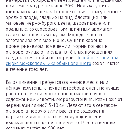
на чердаках с хорошей вентиляцией или в сушилках
при температуре не выше 30ᵒС. Нельзя сушить
шишкоягоды в печах. Готовое сырьё — высушенные
зрелые плоды, гладкие на вид, блестящие или
матовые, чёрно-бурого цвета, шаровидные или
овальные, со своеобразным приятным ароматом,
сладковато-пряным вкусом. Молодые ветки
заготавливают в мае-июне. Сушат в хорошо
проветриваемом помещении. Корни копают в
октябре, очищают и сушат в тёплых помещениях,
следя за тем, чтобы не запрели.
Лечебные свойства
сырья можжевельника обыкновенного
сохраняются
в течение трех лет.
Выращивание: требуется солнечное место или
лёгкая полутень, к почве нетребователен, но лучше
растёт на лёгкой, достаточно влажной почве с
содержанием извести. Морозоустойчив. Размножают
черенками длиной 5-10 см. Делают это в сентябре-
октябре; в первую зиму растение содержат в
парнике и лишь в начале следующей осени
высаживают на постоянное место. В естественных
условиях растёт до 600 лет.