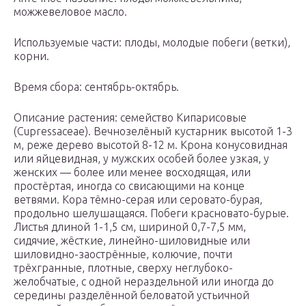
можжевеловое масло.
Используемые части: плоды, молодые побеги (ветки),
корни.
Время сбора: сентябрь-октябрь.
Описание растения: семейство Кипарисовые
(Cupressaceae). Вечнозелёный кустарник высотой 1-3
м, реже дерево высотой 8-12 м. Крона конусовидная
или яйцевидная, у мужских особей более узкая, у
женских — более или менее восходящая, или
простёртая, иногда со свисающими на конце
ветвями. Кора тёмно-серая или серовато-бурая,
продольно шелушащаяся. Побеги красновато-бурые.
Листья длиной 1-1,5 см, шириной 0,7-7,5 мм,
сидячие, жёсткие, линейно-шиловидные или
шиловидно-заострённые, колючие, почти
трёхгранные, плотные, сверху неглубоко-
желобчатые, с одной нераздельной или иногда до
середины разделённой беловатой устьичной