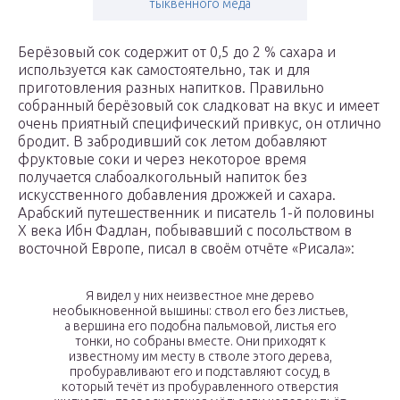
тыквенного меда
Берёзовый сок содержит от 0,5 до 2 % сахара и
используется как самостоятельно, так и для
приготовления разных напитков. Правильно
собранный берёзовый сок сладковат на вкус и имеет
очень приятный специфический привкус, он отлично
бродит. В забродивший сок летом добавляют
фруктовые соки и через некоторое время
получается слабоалкогольный напиток без
искусственного добавления дрожжей и сахара.
Арабский путешественник и писатель 1-й половины
X века Ибн Фадлан, побывавший с посольством в
восточной Европе, писал в своём отчёте «Рисала»:
Я видел у них неизвестное мне дерево
необыкновенной вышины: ствол его без листьев,
а вершина его подобна пальмовой, листья его
тонки, но собраны вместе. Они приходят к
известному им месту в стволе этого дерева,
пробуравливают его и подставляют сосуд, в
который течёт из пробуравленного отверстия