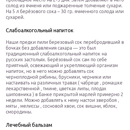
солод из ячменя или поджаренные толченые сухари.
На 5 л берёзового сока – 30 гр. ячменного солода или
сухарей.
Слабоалкогольный напиток
Наши предки пили березовый сок перебродивший в
бочках без добавления сахара — это был
традиционный слабоалкогольный напиток на
русских застольях. Берёзовый сок сам по себе
приятный, освежающий и укрепляющий организм
напиток, но в него можно добавлять сок
черноплодной рябины, брусники, черники или
настаивать на различных травах ( чабреце , ромашке
лекарственной , тмине, цветках липы, плодах
шиповника ) в банке прикрытой марлей примерно 2
недели. Можно добавлять к нему настои зверобоя ,
мяты , мелиссы , сосновой хвои, сок вишни, яблок,
смородины.
Лечебный бальзам