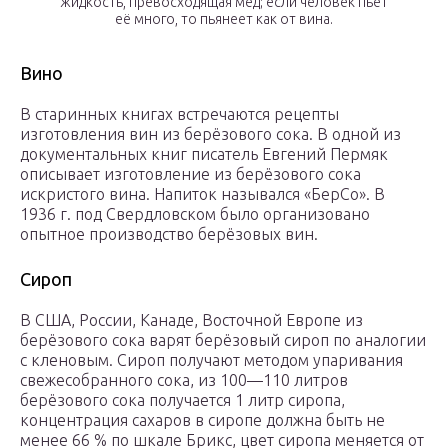
жидкость, превосходящая мёд; если человек пьёт
её много, то пьянеет как от вина.
Вино
В старинных книгах встречаются рецепты
изготовления вин из берёзового сока. В одной из
документальных книг писатель Евгений Пермяк
описывает изготовление из берёзового сока
искристого вина. Напиток назывался «БерСо». В
1936 г. под Свердловском было организовано
опытное производство берёзовых вин.
Сироп
В США, России, Канаде, Восточной Европе из
берёзового сока варят берёзовый сироп по аналогии
с кленовым. Сироп получают методом упаривания
свежесобранного сока, из 100—110 литров
берёзового сока получается 1 литр сиропа,
концентрация сахаров в сиропе должна быть не
менее 66 % по шкале Брикс, цвет сиропа меняется от