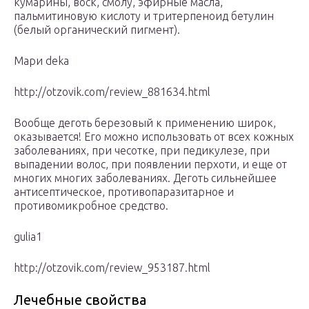
кумарины, воск, смолу, эфирные масла,
пальмитиновую кислоту и тритерпеноид бетулин
(белый органический пигмент).
Мари deka
http://otzovik.com/review_881634.html
Вообще деготь березовый к применению широк,
оказывается! Его можно использовать от всех кожных
заболеваниях, при чесотке, при педикулезе, при
выпадении волос, при появлении перхоти, и еще от
многих многих заболеваниях. Деготь сильнейшее
антисептическое, противопаразитарное и
противомикробное средство.
gulia1
http://otzovik.com/review_953187.html
Лечебные свойства