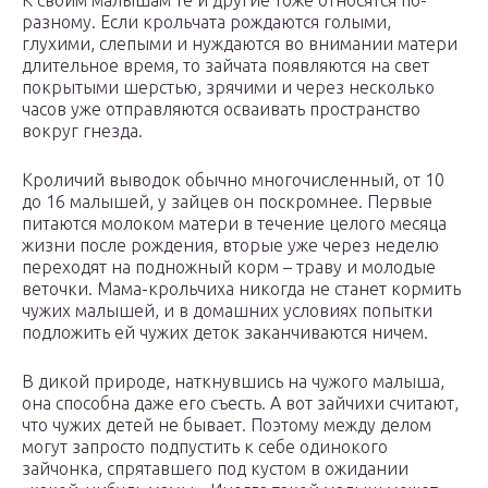
К своим малышам те и другие тоже относятся по-
разному. Если крольчата рождаются голыми,
глухими, слепыми и нуждаются во внимании матери
длительное время, то зайчата появляются на свет
покрытыми шерстью, зрячими и через несколько
часов уже отправляются осваивать пространство
вокруг гнезда.
Кроличий выводок обычно многочисленный, от 10
до 16 малышей, у зайцев он поскромнее. Первые
питаются молоком матери в течение целого месяца
жизни после рождения, вторые уже через неделю
переходят на подножный корм – траву и молодые
веточки. Мама-крольчиха никогда не станет кормить
чужих малышей, и в домашних условиях попытки
подложить ей чужих деток заканчиваются ничем.
В дикой природе, наткнувшись на чужого малыша,
она способна даже его съесть. А вот зайчихи считают,
что чужих детей не бывает. Поэтому между делом
могут запросто подпустить к себе одинокого
зайчонка, спрятавшего под кустом в ожидании