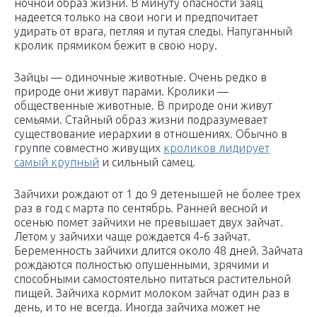
ночной образ жизни. В минуту опасности заяц
надеется только на свои ноги и предпочитает
удирать от врага, петляя и путая следы. Напуганный
кролик прямиком бежит в свою нору.
Зайцы — одиночные животные. Очень редко в
природе они живут парами. Кролики —
общественные животные. В природе они живут
семьями. Стайный образ жизни подразумевает
существование иерархии в отношениях. Обычно в
группе совместно живущих
кроликов лидирует
самый крупный
и сильный самец.
Зайчихи рождают от 1 до 9 детенышей не более трех
раз в год с марта по сентябрь. Ранней весной и
осенью помет зайчихи не превышает двух зайчат.
Летом у зайчихи чаще рождается 4-6 зайчат.
Беременность зайчихи длится около 48 дней. Зайчата
рождаются полностью опушенными, зрячими и
способными самостоятельно питаться растительной
пищей. Зайчиха кормит молоком зайчат один раз в
день, и то не всегда. Иногда зайчиха может не