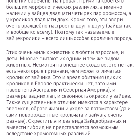
попытки обречены на провал. Причина кроется в
больших морфологических различиях, а именно
наличии у зайцев двадцати четырех пар хромосом, а
у кроликов двадцати двух. Кроме того, эти звери
очень враждебно настроены друг к другу (зайцы так
и вообще ко всему). Поэтому так называемые
зайцекролики – всего лишь особая кроличья порода.
Этих очень милых животных любят и взрослые, и
дети. Многие считают их одним и тем же видом
животных. Несмотря на внешнее сходство, это не так,
есть некоторые признаки, чем может отличаться
кролик от зайчика. Это и ареал обитания (диких
кроликов в Европе практически нет, зато ими
наводнена Австралия и Северная Америка), и
размеры задних лап, и сезонность окраски у зайцев.
Также существенные отличия имеются в характере
зверьков, образе жизни и уходе за потомством (да и
сами новорожденные крольчата и зайчата очень
разные). Скрестить эти два вида Зайцеобразных и
вывести гибрид не представляется возможным
вследствие хромосомных различий.