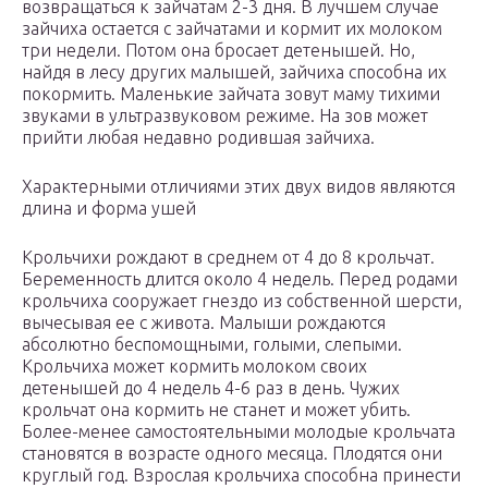
возвращаться к зайчатам 2-3 дня. В лучшем случае
зайчиха остается с зайчатами и кормит их молоком
три недели. Потом она бросает детенышей. Но,
найдя в лесу других малышей, зайчиха способна их
покормить. Маленькие зайчата зовут маму тихими
звуками в ультразвуковом режиме. На зов может
прийти любая недавно родившая зайчиха.
Характерными отличиями этих двух видов являются
длина и форма ушей
Крольчихи рождают в среднем от 4 до 8 крольчат.
Беременность длится около 4 недель. Перед родами
крольчиха сооружает гнездо из собственной шерсти,
вычесывая ее с живота. Малыши рождаются
абсолютно беспомощными, голыми, слепыми.
Крольчиха может кормить молоком своих
детенышей до 4 недель 4-6 раз в день. Чужих
крольчат она кормить не станет и может убить.
Более-менее самостоятельными молодые крольчата
становятся в возрасте одного месяца. Плодятся они
круглый год. Взрослая крольчиха способна принести