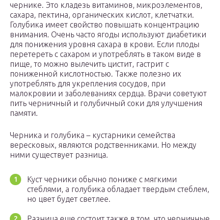
чернике. Это кладезь витаминов, микроэлементов,
сахара, пектина, органических кислот, клетчатки.
Голубика имеет свойство повышать концентрацию
внимания. Очень часто ягоды используют диабетики
для понижения уровня сахара в крови. Если плоды
перетереть с сахаром и употреблять в таком виде в
пище, то можно вылечить цистит, гастрит с
пониженной кислотностью. Также полезно их
употреблять для укрепления сосудов, при
малокровии и заболеваниях сердца. Врачи советуют
пить черничный и голубичный соки для улучшения
памяти.
Черника и голубика – кустарники семейства
вересковых, являются родственниками. Но между
ними существует разница.
Куст черники обычно пониже с мягкими
стеблями, а голубика обладает твердым стеблем,
но цвет будет светлее.
Разница еще состоит также в том, что черничные