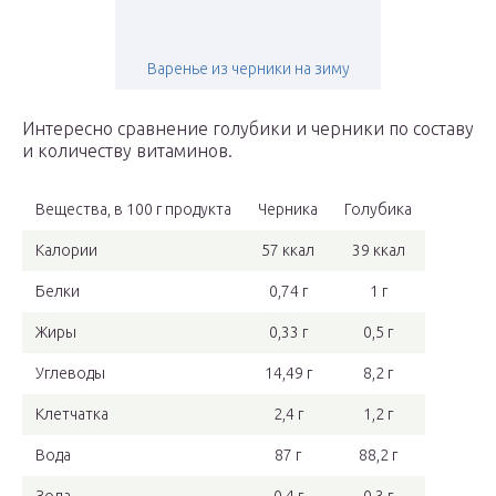
Варенье из черники на зиму
Интересно сравнение голубики и черники по составу
и количеству витаминов.
Вещества, в 100 г продукта
Черника
Голубика
Калории
57 ккал
39 ккал
Белки
0,74 г
1 г
Жиры
0,33 г
0,5 г
Углеводы
14,49 г
8,2 г
Клетчатка
2,4 г
1,2 г
Вода
87 г
88,2 г