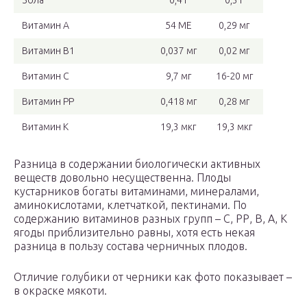
Зола
0,4 г
0,3 г
Витамин А
54 МЕ
0,29 мг
Витамин В1
0,037 мг
0,02 мг
Витамин C
9,7 мг
16-20 мг
Витамин PP
0,418 мг
0,28 мг
Витамин K
19,3 мкг
19,3 мкг
Разница в содержании биологически активных
веществ довольно несущественна. Плоды
кустарников богаты витаминами, минералами,
аминокислотами, клетчаткой, пектинами. По
содержанию витаминов разных групп – С, РР, В, А, К
ягоды приблизительно равны, хотя есть некая
разница в пользу состава черничных плодов.
Отличие голубики от черники как фото показывает –
в окраске мякоти.