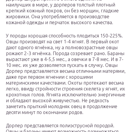
наилучших в мире, у дорперов толстый плотный
крепкий кожный покров, он без морщин, гладкие
жировики. Она употребляется в производстве
кожаной одежды и перчаток высокого качества.
У породы хорошая способность плодиться 150-225%.
Овцы производят на свет 1-4 ягнят. В первый окот
дают одного ягнёнка, ну а полновозрастные овцы
рожают 2-3 ягнёнка. Порода созревает рано. Бараны
вырастают уже в 4-5,5 мес., а овечки в 7-8 мес. И в 7-
10 мес. их уже дозволяется пускать в случку. Овцы
Дорпер представляется весьма отличными матерями,
даже при первом ягнении с хорошими
материнскими качествами. Окоты протекают весьма
легко, ввиду стройности строения скелета у ягнят, их
крохотных голов. Ягнята исключительно энергичные
и обладают высокой живучестью. Не редкость
заметить прыткий молодняк овец в продолжение
десяти минут по окончании родов.
Дорпер представляется полиэструсной породой.
Овцы и бараны имеют возможность размножаться