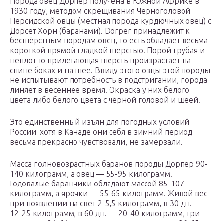
Порода овец Дорпер получена в Южной Африке в
1930 году, методом скрещивания Черноголовой
Персидской овцы (местная порода курдючных овец) с
Дорсет Хорн (баранами). Dorper принадлежит к
бесшёрстным породам овец, то есть обладает весьма
короткой прямой гладкой шерстью. Порой грубая и
неплотно прилегающая шерсть произрастает на
спине боках и на шее. Ввиду этого овцы этой породы
не испытывают потребность в подстригании, порода
линяет в весеннее время. Окраска у них белого
цвета либо белого цвета с чёрной головой и шеей.
Это единственный изъян для погодных условий
России, хотя в Канаде они себя в зимний период
весьма прекрасно чувствовали, не замерзали.
Масса полновозрастных баранов породы Дорпер 90-
140 килограмм, а овец — 55-95 килограмм.
Годовалые баранчики обладают массой 85-107
килограмм, а ярочки — 55-65 килограмм. Живой вес
при появлении на свет 2-5,5 килограмм, в 30 дн. —
12-25 килограмм, в 60 дн. — 20-40 килограмм, три