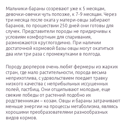
Мальчики-бараны созревают уже к 5 месяцам,
девочки-овечки чуть попозже, к 7-9 месяцам. Через
три месяца после оката у матери-овцы забирают
баранов, по прошествии 250 дней они готовы для
случек. Представители породы не придирчивы к
условиям комфортным для спаривания,
размножаются круглогодично. При наличии
достаточной кормовой базы овцы могут окатиться
два или три раза с промежутками в полгода.
Породу дюрперов очень любят фермеры из жарких
стран, где мало растительности, порода весьма
неприхотлива, с удовольствием поедает травку
низкого качества с неприбыльных иссушенных
полей, пастбищ. Они отщипывают молодые, еще
свежие победы от растений подобно их
родственникам – козам. Овцы и бараны затрачивают
меньше энергии на процессы метаболизма, являясь
хорошими преобразователями разнообразных
видов кормов.