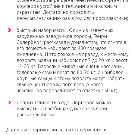
особенность закреплена генетически. Организм
дорперов устойчив к гельминтам и кожным
паразитам. Достаточно проводить
дегельминтизацию раз в год для профилактики;
быстрый набор массы. Один из известных
зарубежных заводчиков породы, Генри
Содерберг, рассказал журналистам, что ягнята в
его поместье набирают по 400 граммов
ежедневно. И это похоже на правду, к месячному
возрасту малыши набирают от 7 до 20 кг и весят
12-25 кг. Взрослые животные очень массивны,
годовалые самки весят по 60-70 кг, а наиболее
крупные самцы к этому возрасту могут набрать
свыше центнера живого веса. А масса
чемпионов переваливает за отметку 130 кг;
неприхотливость в еде. Дорперов можно
выпасать на пастбищах даже со скудной
растительностью.
Дорперы неприхотливы, а их содержание и