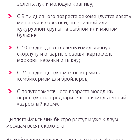
зелень: лук и молодую крапиву;
С 5-ти дневного возраста рекомендуется давать
мешанки из овсяной, пшеничной или
кукурузной крупы на рыбном или мясном
бульоне;
С 10-го дня дают толченый мел, яичную
скорлупу и отварные овощи: картофель,
морковь, кабачки и тыкву;
С 21-го дня цыплят можно кормить
комбикормом для бройлеров;
С полуторамесячного возраста молодняк
переводят на предварительно измельченный
«взрослый корм».
Цыплята Фокси Чик быстро растут и уже к двум
месяцам весят около 2 кг.
Во избежание пищевых расстройств и инфекций