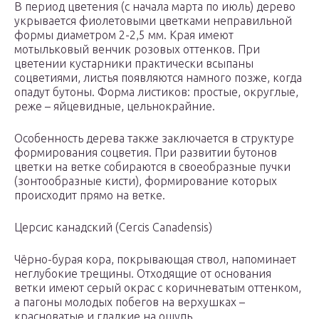
В период цветения (с начала марта по июль) дерево
укрывается фиолетовыми цветками неправильной
формы диаметром 2-2,5 мм. Края имеют
мотыльковый венчик розовых оттенков. При
цветении кустарники практически всыпаны
соцветиями, листья появляются намного позже, когда
опадут бутоны. Форма листиков: простые, округлые,
реже – яйцевидные, цельнокрайние.
Особенность дерева также заключается в структуре
формирования соцветия. При развитии бутонов
цветки на ветке собираются в своеобразные пучки
(зонтообразные кисти), формирование которых
происходит прямо на ветке.
Церсис канадский (Cercis Canadensis)
Чёрно-бурая кора, покрывающая ствол, напоминает
неглубокие трещины. Отходящие от основания
ветки имеют серый окрас с коричневатым оттенком,
а пагоны молодых побегов на верхушках –
красноватые и гладкие на ощупь.