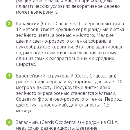
расцветания – начало мая, но при холодных
климатических условиях декоративное дерево
может вымерзнуть.
Канадский (Cercis Canadensis) – дерево высотой в
12 метров. Имеет крупные сердцевидные листья
зелёного цвета, а осенью – жёлтого. Мелкие
цветки светло-розового оттенка собраны в
пучкообразные корзинки. Этот вид адаптирован
под жёсткие климатические условия, поэтому
один из самых распространённых в средних
широтах.
Европейский, стручковый (Cercis Ciliquastrum) –
растёт в виде дерева и кустарника, достигает 10
метров у высоту. Полукруглые листья ярко-
зелёного окраса осенью становятся жёлтыми.
Соцветия фиолетово-розового оттенка. Период
цветения – апрель-май, длительность – 1,5
месяца.
Западный. (Cercis Occidentalis) – родом из США,
невысокая разновидность. Цветение