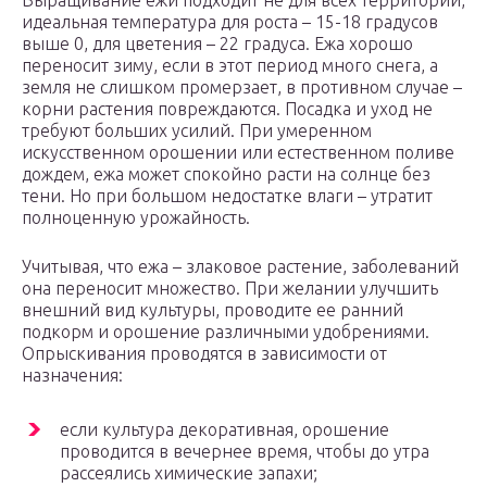
Выращивание ежи подходит не для всех территорий,
идеальная температура для роста – 15-18 градусов
выше 0, для цветения – 22 градуса. Ежа хорошо
переносит зиму, если в этот период много снега, а
земля не слишком промерзает, в противном случае –
корни растения повреждаются. Посадка и уход не
требуют больших усилий. При умеренном
искусственном орошении или естественном поливе
дождем, ежа может спокойно расти на солнце без
тени. Но при большом недостатке влаги – утратит
полноценную урожайность.
Учитывая, что ежа – злаковое растение, заболеваний
она переносит множество. При желании улучшить
внешний вид культуры, проводите ее ранний
подкорм и орошение различными удобрениями.
Опрыскивания проводятся в зависимости от
назначения:
если культура декоративная, орошение
проводится в вечернее время, чтобы до утра
рассеялись химические запахи;