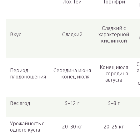
Лох Тей
Торнфри
Сладкий с
Вкус
Сладкий
характерной
кислинкой
С
Конец июля
Период
Середина июня
а
— середина
плодоношения
— конец июля
августа
Вес ягод
5–12 г
5–8 г
Урожайность с
20–30 кг
20–25 кг
одного куста