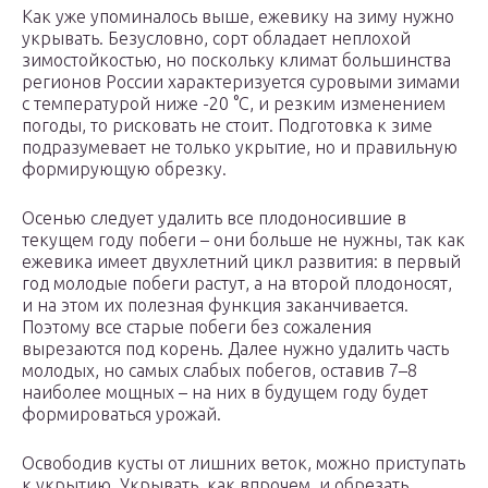
Как уже упоминалось выше, ежевику на зиму нужно
укрывать. Безусловно, сорт обладает неплохой
зимостойкостью, но поскольку климат большинства
регионов России характеризуется суровыми зимами
с температурой ниже -20 °C, и резким изменением
погоды, то рисковать не стоит. Подготовка к зиме
подразумевает не только укрытие, но и правильную
формирующую обрезку.
Осенью следует удалить все плодоносившие в
текущем году побеги – они больше не нужны, так как
ежевика имеет двухлетний цикл развития: в первый
год молодые побеги растут, а на второй плодоносят,
и на этом их полезная функция заканчивается.
Поэтому все старые побеги без сожаления
вырезаются под корень. Далее нужно удалить часть
молодых, но самых слабых побегов, оставив 7–8
наиболее мощных – на них в будущем году будет
формироваться урожай.
Освободив кусты от лишних веток, можно приступать
к укрытию. Укрывать, как впрочем, и обрезать