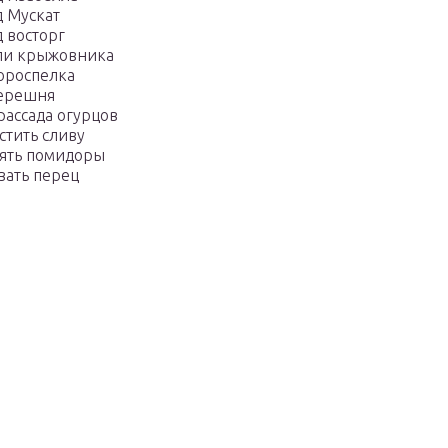
 Мускат
 восторг
ли крыжовника
ороспелка
черешня
рассада огурцов
стить сливу
ять помидоры
вать перец