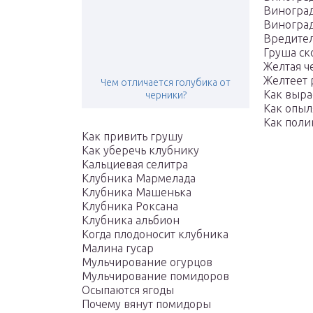
Виноград
Виноград
Вредите
Груша ск
Желтая 
Желтеет 
Чем отличается голубика от
Как выра
черники?
Как опыл
Как поли
Как привить грушу
Как уберечь клубнику
Кальциевая селитра
Клубника Мармелада
Клубника Машенька
Клубника Роксана
Клубника альбион
Когда плодоносит клубника
Малина гусар
Мульчирование огурцов
Мульчирование помидоров
Осыпаются ягоды
Почему вянут помидоры