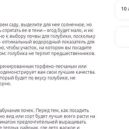
10 
ем саду, выделите для нее солнечное, но
спрятать ее в тени – ягод будет мало, и их
но к выбору почвы для голубики, поскольку
 – оптимальный водородный показатель для
но, чтобы участок, на котором вы посадите
ром: голубика не терпит предшественников.
о дренированным торфяно-песчаным или
одемонстрирует вам свои лучшие качества.
оторый будет по вкусу голубике, не
орно.
абухания почек. Перед тем, как посадить
о вид или сорт будет лучше всего расти на
климатом предпочтительней выращивать
е теплых районах, где лето жаркое и