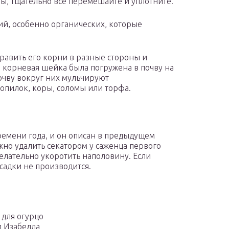
ры, тщательно все перемешайте и уплотните.
ий, особенно органических, которые
править его корни в разные стороны и
ы корневая шейка была погружена в почву на
почву вокруг них мульчируют
опилок, коры, соломы или торфа.
ремени года, и он описан в предыдущем
жно удалить секатором у саженца первого
желательно укоротить наполовину. Если
осадки не производится.
ы
 для огурцо
 Изабелла