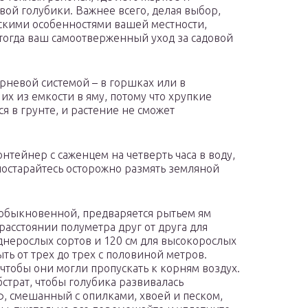
вой голубики. Важнее всего, делая выбор,
ескими особенностями вашей местности,
 тогда ваш самоотверженный уход за садовой
рневой системой – в горшках или в
их из емкости в яму, потому что хрупкие
я в грунте, и растение не сможет
онтейнер с саженцем на четверть часа в воду,
постарайтесь осторожно размять земляной
и обыкновенной, предваряется рытьем ям
расстоянии полуметра друг от друга для
днерослых сортов и 120 см для высокорослых
ть от трех до трех с половиной метров.
чтобы они могли пропускать к корням воздух.
бстрат, чтобы голубика развивалась
ф, смешанный с опилками, хвоей и песком,