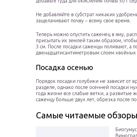
добавьте туда для окисления почвы 50 г се
Не добавляйте в субстрат никаких удобрен
защелачивают почву – всему свое время.
Теперь можно опустить саженец в яму, рас
присыпать их землей таким образом, чтоб
3 см. После посадки саженцы поливают, а 
двенадцатисантиметровым слоем хвойных 
Посадка осенью
Порядок посадки голубики не зависит от в
разделе, однако после осенней посадки ну
года жизни все слабые ветки, а развитые 
саженцу больше двух лет, обрезка после п
Самые читаемые обзор
Биогумус
Виноград