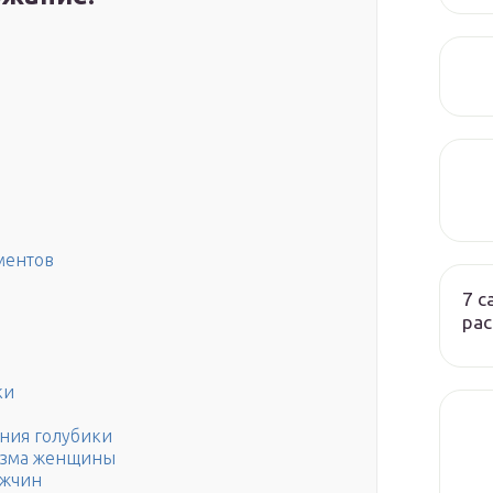
ментов
7 
ра
ки
ания голубики
низма женщины
ужчин