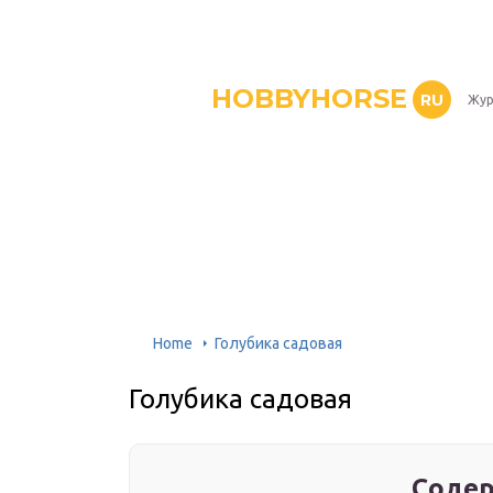
HOBBYHORSE
RU
Жур
Home
Голубика садовая
Голубика садовая
Содер