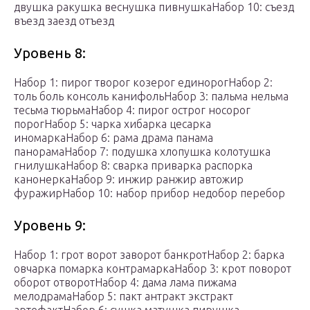
двушка ракушка веснушка пивнушкаНабор 10: съезд
въезд заезд отъезд
Уровень 8:
Набор 1: пирог творог козерог единорогНабор 2:
толь боль консоль канифольНабор 3: пальма нельма
тесьма тюрьмаНабор 4: пирог острог носорог
порогНабор 5: чарка хибарка цесарка
иномаркаНабор 6: рама драма панама
панорамаНабор 7: подушка хлопушка колотушка
гнилушкаНабор 8: сварка приварка распорка
канонеркаНабор 9: инжир ранжир автожир
фуражирНабор 10: набор прибор недобор перебор
Уровень 9:
Набор 1: грот ворот заворот банкротНабор 2: барка
овчарка помарка контрамаркаНабор 3: крот поворот
оборот отворотНабор 4: дама лама пижама
мелодрамаНабор 5: пакт антракт экстракт