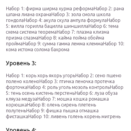
Набор 1: фирма ширма хурма реформаНабор 2: рана
шпана лиана охранаНабор 3: зола смола школа
гондолаНабор 4: акула скула ампула формулаНабор
5: вилла горилла бацилла шиншиллаНабор 6: тема
схема система теоремаНабор 7: плазма клизма
призма спазмаНабор 8: кайма пойма обойма
проймаНабор 9: сумма гамма лемма клеммаНабор 10:
кома истома солома бахрома
Уровень 3:
Набор 1: корь хорь якорь угорьНабор 2: сено пшено
полено коленоНабор 3: птичка пеночка протечка
форточкаНабор 4: роль уголь мозоль контрольНабор
5: тень осень кистень перстеньНабор 6: луза обуза
кляуза медузаНабор 7: мошка кошка ромашка
корюшкаНабор 8: олень сирень плетень
полутеньНабор 9: фишка пышка отмашка
фисташкаНабор 10: ливень голень корень мигрень
Уровень 4: