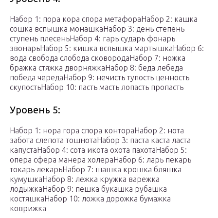
Набор 1: пора кора спора метафораНабор 2: кашка
сошка вспышка монашкаНабор 3: день степень
ступень плесеньНабор 4: гарь сударь фонарь
звонарьНабор 5: кишка вспышка мартышкаНабор 6:
вода свобода слобода сковородаНабор 7: ножка
бражка стяжка дворняжкаНабор 8: беда лебеда
победа чередаНабор 9: нечисть тупость ценность
скупостьНабор 10: пасть масть лопасть пропасть
Уровень 5:
Набор 1: нора гора спора контораНабор 2: нота
забота слепота тошнотаНабор 3: паста каста ласта
капустаНабор 4: сота икота охота пахотаНабор 5:
опера сфера манера холераНабор 6: ларь пекарь
токарь лекарьНабор 7: шашка крошка бляшка
кумушкаНабор 8: лежка кружка варежка
лодыжкаНабор 9: пешка букашка рубашка
костяшкаНабор 10: ложка дорожка бумажка
коврижка