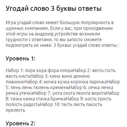
Угодай слово 3 буквы ответы
Игра угадай слово имеет большую популярность в
шумных компаниях. Если у вас, при проходжении
этой игры на андроид устройстве возникли
трудности с ответами, то вы запосто сможете
подсмотреть их ниже. 3 буквы: угадай слово ответы :
Уровень 1:
Набор 1: пора кора фора опораНабор 2: весть гость
жесть кистьНабор 3: кино вино домино
пианиноНабор 4: мочка кучка корочка парочкаНабор
5: пень лень тюлень кременьНабор 6: сечка печка
речка утечкаНабор 7: рота охота пехота воротаНабор
8: тачка качка стачка бричкаНабор 9: кость трость
полость радостьНабор 10: тесть лесть пакость
прелесть
Уровень 2: