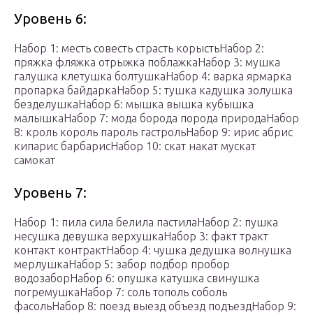
Уровень 6:
Набор 1: месть совесть страсть корыстьНабор 2:
пряжка фляжка отрыжка поблажкаНабор 3: мушка
галушка клетушка болтушкаНабор 4: варка ярмарка
пропарка байдаркаНабор 5: тушка кадушка золушка
безделушкаНабор 6: мышка вышка кубышка
малышкаНабор 7: мода борода порода природаНабор
8: кроль король пароль гастрольНабор 9: ирис абрис
кипарис барбарисНабор 10: скат накат мускат
самокат
Уровень 7:
Набор 1: пила сила белила пастилаНабор 2: пушка
несушка девушка верхушкаНабор 3: факт тракт
контакт контрактНабор 4: чушка дедушка волнушка
мерлушкаНабор 5: забор подбор пробор
водозаборНабор 6: опушка катушка свинушка
погремушкаНабор 7: соль тополь соболь
фасольНабор 8: поезд выезд объезд подъездНабор 9: