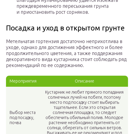
Благодаря мульчированию удается избежать
преждевременного пересыхания грунта
и приостановить рост сорняков.
Посадка и уход в открытом грунте
Метельчатая гортензия достаточно неприхотлива в
уходе, однако для достижения эффектного и более
продолжительного цветения, а также поддержания
декоративного вида кустарника стоит соблюдать ряд
рекомендаций по ее содержанию.
Мероприятия
Описание
Кустарник не любит прямого попадания
солнечных лучей на побеги, поэтому
место под посадку стоит выбирать
тщательнее. Если это открытая
Выбор места
солнечная площадка, то следует
под посадку,
обеспечить обильный полив. Молодое
почва
растение необходимо притенять от
солнца, оберегать от сильных ветров.
Высаживать ее не рекомендуют и под