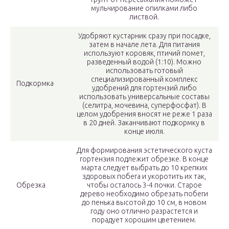
мульчирование опилками либо
листвой.
Удобряют кустарник сразу при посадке,
затем в начале лета. Для питания
используют коровяк, птичий помет,
разведенный водой (1:10). Можно
использовать готовый
специализированный комплекс
Подкормка
удобрений для гортензий либо
использовать универсальные составы
(селитра, мочевина, суперфосфат). В
целом удобрения вносят не реже 1 раза
в 20 дней. Заканчивают подкормку в
конце июля.
Для формирования эстетического куста
гортензия подлежит обрезке. В конце
марта следует выбрать до 10 крепких
здоровых побега и укоротить их так,
Обрезка
чтобы осталось 3-4 почки. Старое
дерево необходимо обрезать побеги
до пенька высотой до 10 см, в новом
году оно отлично разрастется и
порадует хорошим цветением.