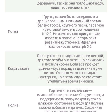
деревьями, так как они поглощают воду,
лишая гортензию влаги.
Грунт должен быть воздушным и
дренированным. Оптимальный состав –
баланс торфа, крупного песка, перегноя
и листовой земли в соотношении
Почва
1:1:2:2. Не желательно присутствие
извести в почве, она тормозит
развитие кустарника. Идеальна
кислотность почвы ph 5,0.
Приступают к посадке саженцев весной,
для того чтобы она успешно прижилась
и пустила корни. Если все пройдет
Когда сажать
удачно – куст порадует цветением уже
летом. Осенью можно посадить
кустарник, но в этом случае его стоит
утеплить на время зимовки.
Гортензия метельчатая —
влаголюбивое растение. Следует всегда
поддерживать почву вокруг куста во
влажном состоянии. В воду для полива
Полив
можно добавить марганец. Сохранить
грунт от пересыхания поможет