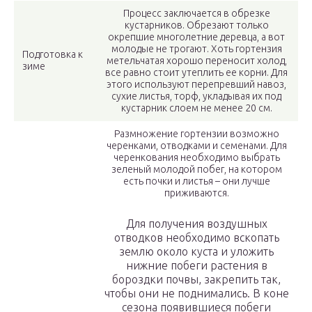
Процесс заключается в обрезке
кустарников. Обрезают только
окрепшие многолетние деревца, а вот
молодые не трогают. Хоть гортензия
Подготовка к
метельчатая хорошо переносит холод,
зиме
все равно стоит утеплить ее корни. Для
этого используют перепревший навоз,
сухие листья, торф, укладывая их под
кустарник слоем не менее 20 см.
Размножение гортензии возможно
черенками, отводками и семенами. Для
черенкования необходимо выбрать
зеленый молодой побег, на котором
есть почки и листья – они лучше
приживаются.
Для получения воздушных
отводков необходимо вскопать
землю около куста и уложить
нижние побеги растения в
бороздки почвы, закрепить так,
чтобы они не поднимались. В коне
сезона появившиеся побеги