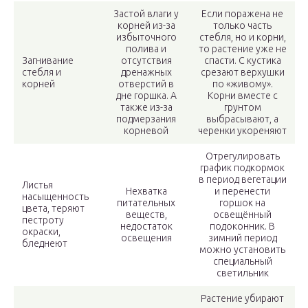
Застой влаги у
Если поражена не
корней из-за
только часть
избыточного
стебля, но и корни,
полива и
то растение уже не
Загнивание
отсутствия
спасти. С кустика
стебля и
дренажных
срезают верхушки
корней
отверстий в
по «живому».
дне горшка. А
Корни вместе с
также из-за
грунтом
подмерзания
выбрасывают, а
корневой
черенки укореняют
Отрегулировать
график подкормок
в период вегетации
Листья
Нехватка
и перенести
насыщенность
питательных
горшок на
цвета, теряют
веществ,
освещённый
пестроту
недостаток
подоконник. В
окраски,
освещения
зимний период
бледнеют
можно установить
специальный
светильник
Растение убирают