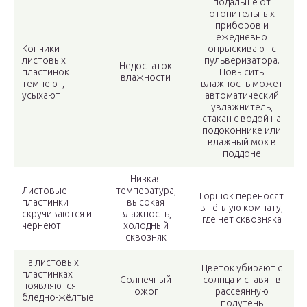
подальше от
отопительных
приборов и
ежедневно
Кончики
опрыскивают с
листовых
пульверизатора.
Недостаток
пластинок
Повысить
влажности
темнеют,
влажность может
усыхают
автоматический
увлажнитель,
стакан с водой на
подоконнике или
влажный мох в
поддоне
Низкая
Листовые
температура,
Горшок переносят
пластинки
высокая
в тёплую комнату,
скручиваются и
влажность,
где нет сквозняка
чернеют
холодный
сквозняк
На листовых
Цветок убирают с
пластинках
Солнечный
солнца и ставят в
появляются
ожог
рассеянную
бледно-жёлтые
полутень