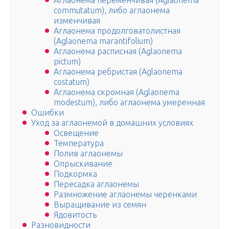
Аглаонема переменчивая (Aglaonema
commutatum), либо аглаонема
изменчивая
Аглаонема продолговатолистная
(Aglaonema marantifolium)
Аглаонема расписная (Aglaonema
pictum)
Аглаонема ребристая (Aglaonema
costatum)
Аглаонема скромная (Aglaonema
modestum), либо аглаонема умеренная
Ошибки
Уход за аглаонемой в домашних условиях
Освещение
Температура
Полив аглаонемы
Опрыскивание
Подкормка
Пересадка аглаонемы
Размножение аглаонемы черенками
Выращивание из семян
Ядовитость
Разновидности