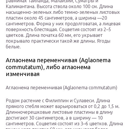
равнинах Таиланда, Малайзии, Суматры и
Калимантана. Высота ствола около 100 см. Длина
насыщенно-зеленых либо темно-зеленых листовых
пластин около 45 сантиметров, а ширина ―20
сантиметров. Форма у них продолговатая, а лицевая
поверхность блестящая. Соцветия состоят из 2–5
цветков. Длина початка 60 мм, его укрывает
покрывало практически такой же длины. Ягоды
белые.
Аглаонема переменчивая (Aglaonema
commutatum), либо аглаонема
изменчивая
Аглаонема переменчивая (Aglaonema commutatum)
Родом растение с Филиппин и Сулавеси. Длина
прямого стебля может варьироваться от 0,2 до 1,5 м.
Длинночерешковые листовые пластины в длину
достигают 30 сантиметров, а в ширину ― 10
сантиметров. Соцветия состоят из 3–6 цветков. Длина