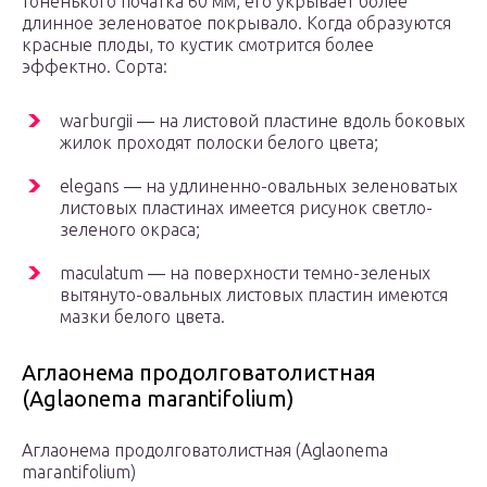
тоненького початка 60 мм, его укрывает более
длинное зеленоватое покрывало. Когда образуются
красные плоды, то кустик смотрится более
эффектно. Сорта:
warburgii ― на листовой пластине вдоль боковых
жилок проходят полоски белого цвета;
elegans ― на удлиненно-овальных зеленоватых
листовых пластинах имеется рисунок светло-
зеленого окраса;
maculatum ― на поверхности темно-зеленых
вытянуто-овальных листовых пластин имеются
мазки белого цвета.
Аглаонема продолговатолистная
(Aglaonema marantifolium)
Аглаонема продолговатолистная (Aglaonema
marantifolium)