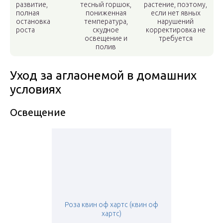
развитие,
тесный горшок,
растение, поэтому,
полная
пониженная
если нет явных
остановка
температура,
нарушений
роста
скудное
корректировка не
освещение и
требуется
полив
Уход за аглаонемой в домашних
условиях
Освещение
Роза квин оф хартс (квин оф
хартс)