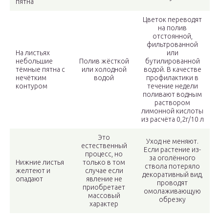
пятна
Цветок переводят
на полив
отстоянной,
фильтрованной
На листьях
или
небольшие
Полив жёсткой
бутилированной
тёмные пятна с
или холодной
водой. В качестве
нечётким
водой
профилактики в
контуром
течение недели
поливают водным
раствором
лимонной кислоты
из расчёта 0,2г/10 л
Это
Уход не меняют.
естественный
Если растение из-
процесс, но
за оголённого
Нижние листья
только в том
ствола потеряло
желтеют и
случае если
декоративный вид,
опадают
явление не
проводят
приобретает
омолаживающую
массовый
обрезку
характер