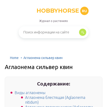
HOBBYHORSE
RU
Журнал о растениях
Home
Аглаонема сильвер квин
Аглаонема сильвер квин
Содержание:
Виды аглаонемы
Аглаонема блестящая (Aglaonema
nitidum)