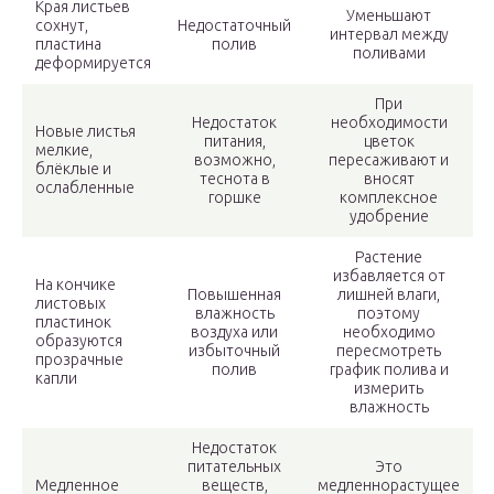
Края листьев
Уменьшают
сохнут,
Недостаточный
интервал между
пластина
полив
поливами
деформируется
При
Недостаток
необходимости
Новые листья
питания,
цветок
мелкие,
возможно,
пересаживают и
блёклые и
теснота в
вносят
ослабленные
горшке
комплексное
удобрение
Растение
избавляется от
На кончике
Повышенная
лишней влаги,
листовых
влажность
поэтому
пластинок
воздуха или
необходимо
образуются
избыточный
пересмотреть
прозрачные
полив
график полива и
капли
измерить
влажность
Недостаток
питательных
Это
Медленное
веществ,
медленнорастущее