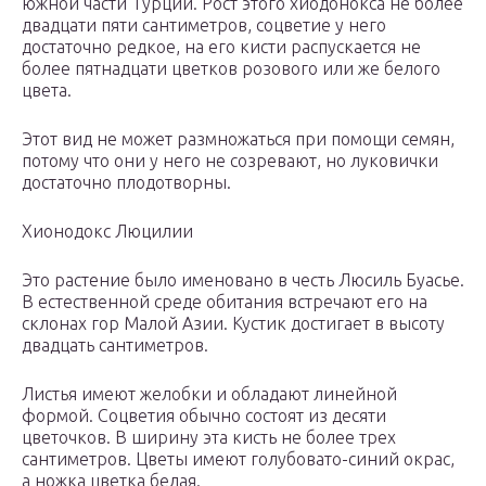
южной части Турции. Рост этого хиодонокса не более
двадцати пяти сантиметров, соцветие у него
достаточно редкое, на его кисти распускается не
более пятнадцати цветков розового или же белого
цвета.
Этот вид не может размножаться при помощи семян,
потому что они у него не созревают, но луковички
достаточно плодотворны.
Хионодокс Люцилии
Это растение было именовано в честь Люсиль Буасье.
В естественной среде обитания встречают его на
склонах гор Малой Азии. Кустик достигает в высоту
двадцать сантиметров.
Листья имеют желобки и обладают линейной
формой. Соцветия обычно состоят из десяти
цветочков. В ширину эта кисть не более трех
сантиметров. Цветы имеют голубовато-синий окрас,
а ножка цветка белая.