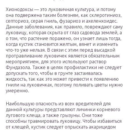
Хионодоксы ― это луковичная культура, и потому
она подвержена таким болезням, как склеротиниоз,
септориоз, серая гниль, фузариоз и ахеленхоидес.
Данные заболевания, как правило, повреждают саму
луковицу, которая скрыта от глаз садовода землей, а
о том, что растение поражено, он узнает лишь тогда,
когда кустик становится желтым, вянет и изменить
что-то уже нельзя. В связи с этим перед высадкой
протравливание луковичек является обязательным
мероприятием, для этого используют раствор
Фундазола. Также в целях профилактики не следует
допускать того, чтобы в грунте застаивалась
жидкость, так как это может привести к появлению
гнили на луковичках, поэтому поливать цветы нужно
умеренно.
Наибольшую опасность из всех вредителей для
данной культуры представляют личинки корневого
лугового клеща, а также грызуны. Они тоже
способны травмировать луковицу. Чтобы избавиться
от клещей, кустик следует опрыскать акарицидом