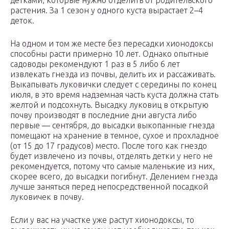
детками, которые нужно отделить от родительского
растения. За 1 сезон у одного куста вырастает 2–4
деток.
На одном и том же месте без пересадки хионодоксы
способны расти примерно 10 лет. Однако опытные
садоводы рекомендуют 1 раз в 5 либо 6 лет
извлекать гнезда из почвы, делить их и рассаживать.
Выкапывать луковички следует с середины по конец
июля, в это время надземная часть куста должна стать
желтой и подсохнуть. Высадку луковиц в открытую
почву производят в последние дни августа либо
первые ― сентября, до высадки выкопанные гнезда
помещают на хранение в темное, сухое и прохладное
(от 15 до 17 градусов) место. После того как гнездо
будет извлечено из почвы, отделять детки у него не
рекомендуется, потому что самые маленькие из них,
скорее всего, до высадки погибнут. Делением гнезда
лучше заняться перед непосредственной посадкой
луковичек в почву.
Если у вас на участке уже растут хионодоксы, то