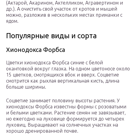
(Актарой, Акарином, Актелликом, Агравертином и
др.). А очистить свой участок от кротов и мышей
можно, разложив в нескольких местах приманки с
ядом.
Популярные виды и сорта
Хионодокса Форбса
Цветки хионодокса Форбса синие с белой
окантовкой вокруг глазка. На одном цветоносе около
15 цветков, смотрящихся вбок и вверх. Соцветие
смотрится как рыхлая вертикальная кисть, длина
больше ширины.
Соцветие занимает половину высоты растения. У
хионодоксы Форбса известны формы с розоватыми
и белыми цветками. Растение семян не завязывает,
но ежегодно на луковице формируется до четырех
луковиц. Выращивают на солнечных участках на
хорошо дренированной почве.