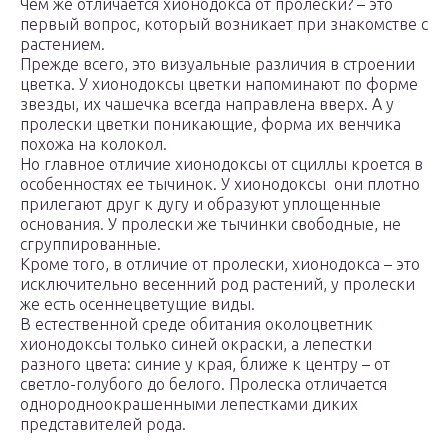
Чем же отличается хионодокса от пролески? – это
первый вопрос, который возникает при знакомстве с
растением.
Прежде всего, это визуальные различия в строении
цветка. У хионодоксы цветки напоминают по форме
звезды, их чашечка всегда направлена вверх. А у
пролески цветки поникающие, форма их венчика
похожа на колокол.
Но главное отличие хионодоксы от сциллы кроется в
особенностях ее тычинок. У хионодоксы они плотно
прилегают друг к дугу и образуют уплощенные
основания. У пролески же тычинки свободные, не
сгруппированные.
Кроме того, в отличие от пролески, хионодокса – это
исключительно весенний род растений, у пролески
же есть осеннецветущие виды.
В естественной среде обитания околоцветник
хионодоксы только синей окраски, а лепестки
разного цвета: синие у края, ближе к центру – от
светло-голубого до белого. Пролеска отличается
однородноокрашенными лепестками диких
представителей рода.