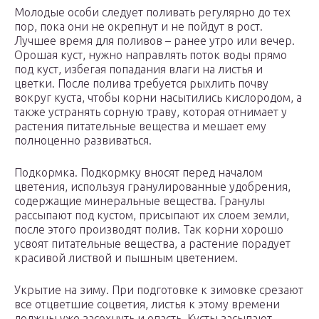
Молодые особи следует поливать регулярно до тех
пор, пока они не окрепнут и не пойдут в рост.
Лучшее время для поливов – ранее утро или вечер.
Орошая куст, нужно направлять поток воды прямо
под куст, избегая попадания влаги на листья и
цветки. После полива требуется рыхлить почву
вокруг куста, чтобы корни насытились кислородом, а
также устранять сорную траву, которая отнимает у
растения питательные вещества и мешает ему
полноценно развиваться.
Подкормка. Подкормку вносят перед началом
цветения, используя гранулированные удобрения,
содержащие минеральные вещества. Гранулы
рассыпают под кустом, присыпают их слоем земли,
после этого производят полив. Так корни хорошо
усвоят питательные вещества, а растение порадует
красивой листвой и пышным цветением.
Укрытие на зиму. При подготовке к зимовке срезают
все отцветшие соцветия, листья к этому времени
должны уже засохнуть и опасть. Кусты засыпают