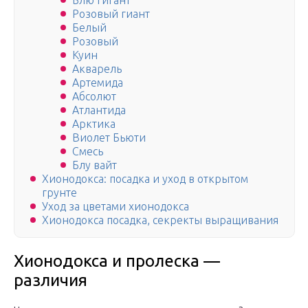
Блю гигант
Розовый гиант
Белый
Розовый
Куин
Акварель
Артемида
Абсолют
Атлантида
Арктика
Виолет Бьюти
Смесь
Блу вайт
Хионодокса: посадка и уход в открытом
грунте
Уход за цветами хионодокса
Хионодокса посадка, секректы выращивания
Хионодокса и пролеска —
различия