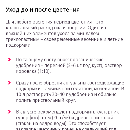
Уход до и после цветения
Для любого растения период цветения – это
колоссальный расход сил и энергии. Один из
важнейших элементов ухода за миндалем
трехлопастным – своевременные весенние и летние
подкормки.
По тающему снегу вносят органические
удобрения – перегной (5–6 кг под куст), раствор
коровяка (1:10).
Сразу после обрезки актуальны азотсодержащие
подкормки – аммиачной селитрой, мочевиной. В
10 л растворить 30–40 г удобрения и обильно
полить приствольный круг.
В августе рекомендуют подкормить кустарник
суперфосфатом (20 г/м²) и древесной золой
(стакан на ведро воды). Это способствует
закладке цветочных почек на следующий год.