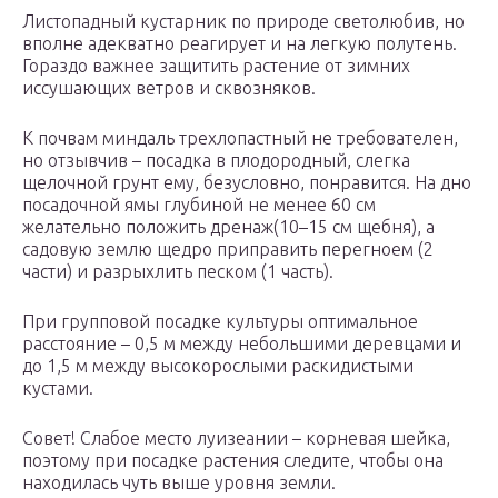
Листопадный кустарник по природе светолюбив, но
вполне адекватно реагирует и на легкую полутень.
Гораздо важнее защитить растение от зимних
иссушающих ветров и сквозняков.
К почвам миндаль трехлопастный не требователен,
но отзывчив – посадка в плодородный, слегка
щелочной грунт ему, безусловно, понравится. На дно
посадочной ямы глубиной не менее 60 см
желательно положить дренаж(10–15 см щебня), а
садовую землю щедро приправить перегноем (2
части) и разрыхлить песком (1 часть).
При групповой посадке культуры оптимальное
расстояние – 0,5 м между небольшими деревцами и
до 1,5 м между высокорослыми раскидистыми
кустами.
Совет! Слабое место луизеании – корневая шейка,
поэтому при посадке растения следите, чтобы она
находилась чуть выше уровня земли.