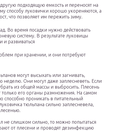
другую подходящую емкость и переносят на
му способу луковички хорошо укореняются, а
ст, что позволяет им пережить зиму.
сад. Во время посадки нужно действовать
орневую систему. В результате луковицы
и и развиваться
облем при хранении, и они потребуют
панов могут высыхать или загнивать,
ю неделю. Они могут даже заплесневеть. Если
убрать из общей массы и выбросить. Плесень
ит только его органы размножения. На самом
но способно проникать в питательный
и луковичка тюльпана сильно заплесневела,
плесенью.
л не слишком сильно, то можно попытаться
тирают от плесени и проводят дезинфекцию