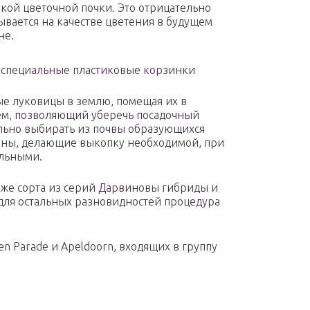
кой цветочной почки. Это отрицательно
ывается на качестве цветения в будущем
не.
т специальные пластиковые корзинки
е луковицы в землю, помещая их в
ем, позволяющий уберечь посадочный
ельно выбирать из почвы образующихся
чины, делающие выкопку необходимой, при
альными.
кже сорта из серий Дарвиновы гибриды и
 для остальных разновидностей процедура
n Parade и Apeldoorn, входящих в группу