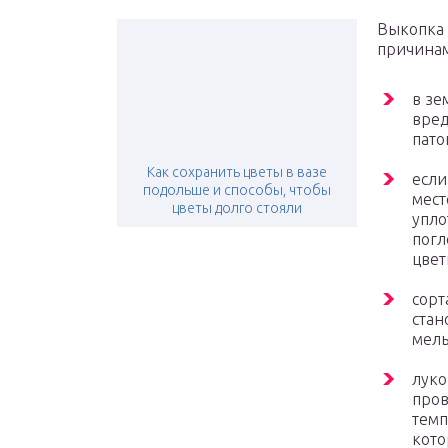
Выкопка
причина
в зе
вред
пато
Как сохранить цветы в вазе
если
подольше и способы, чтобы
мест
цветы долго стояли
упло
погл
цвет
сорт
стан
мель
луко
пров
темп
кото