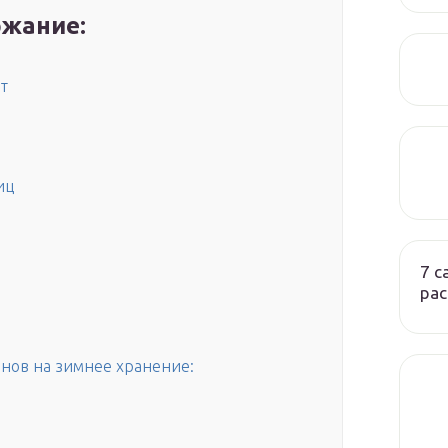
жание:
т
иц
7 
ра
й
анов на зимнее хранение: