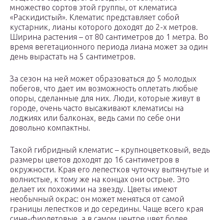
множество сортов этой группы, от клематиса
«Раскидистый». Клематис представляет собой
кустарник, лианы которого доходят до 2-х метров.
Ширина растения – от 80 сантиметров до 1 метра. Во
время вегетационного периода лиана может за один
день вырастать на 5 сантиметров.
За сезон на ней может образоваться до 5 молодых
побегов, что дает им возможность оплетать любые
опоры, сделанные для них. Люди, которые живут в
городе, очень часто высаживают клематисы на
лоджиях или балконах, ведь сами по себе они
довольно компактны.
Такой гибридный клематис – крупноцветковый, ведь
размеры цветов доходят до 16 сантиметров в
окружности. Края его лепестков чуточку вытянутые и
волнистые, к тому же на концах они острые. Это
делает их похожими на звезду. Цветы имеют
необычный окрас: он может меняться от самой
границы лепестков и до середины. Чаще всего края
сине-фиолетовые, а в самом центре цвет более