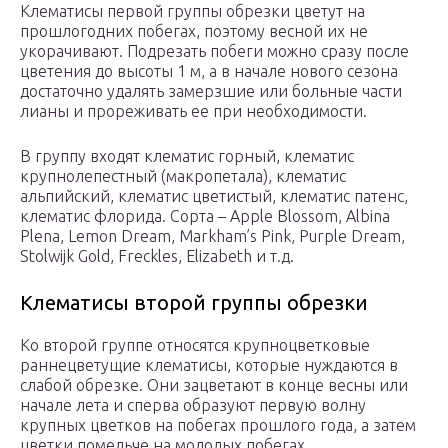
Клематисы первой группы обрезки цветут на
прошлогодних побегах, поэтому весной их не
укорачивают. Подрезать побеги можно сразу после
цветения до высоты 1 м, а в начале нового сезона
достаточно удалять замерзшие или больные части
лианы и прореживать ее при необходимости.
В группу входят клематис горный, клематис
крупнолепестный (макропетала), клематис
альпийский, клематис цветистый, клематис патенс,
клематис флорида. Сорта – Apple Blossom, Albina
Plena, Lemon Dream, Markham’s Pink, Purple Dream,
Stolwijk Gold, Freckles, Elizabeth и т.д.
Клематисы второй группы обрезки
Ко второй группе относятся крупноцветковые
раннецветущие клематисы, которые нуждаются в
слабой обрезке. Они зацветают в конце весны или
начале лета и сперва образуют первую волну
крупных цветков на побегах прошлого года, а затем
цветки помельче на молодых побегах.