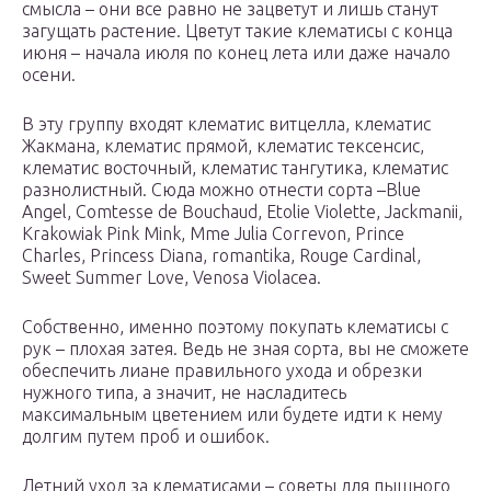
смысла – они все равно не зацветут и лишь станут
загущать растение. Цветут такие клематисы с конца
июня – начала июля по конец лета или даже начало
осени.
В эту группу входят клематис витцелла, клематис
Жакмана, клематис прямой, клематис тексенсис,
клематис восточный, клематис тангутика, клематис
разнолистный. Сюда можно отнести сорта –Blue
Angel, Comtesse de Bouchaud, Etolie Violette, Jackmanii,
Krakowiak Pink Mink, Mme Julia Correvon, Prince
Charles, Princess Diana, romantika, Rouge Cardinal,
Sweet Summer Love, Venosa Violacea.
Собственно, именно поэтому покупать клематисы с
рук – плохая затея. Ведь не зная сорта, вы не сможете
обеспечить лиане правильного ухода и обрезки
нужного типа, а значит, не насладитесь
максимальным цветением или будете идти к нему
долгим путем проб и ошибок.
Летний уход за клематисами – советы для пышного