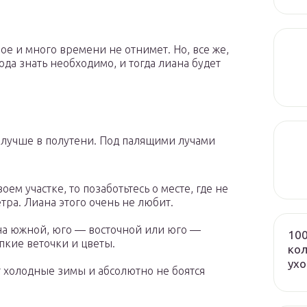
е и много времени не отнимет. Но, все же,
а знать необходимо, и тогда лиана будет
.
 лучше в полутени. Под палящими лучами
ем участке, то позаботьтесь о месте, где не
тра. Лиана этого очень не любит.
на южной, юго — восточной или юго —
100
пкие веточки и цветы.
кол
ух
т холодные зимы и абсолютно не боятся