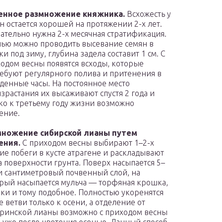
енное размножение княжника.
Всхожесть у
н остается хорошей на протяжении 2-х лет.
ательно нужна 2-х месячная стратификация.
ью можно проводить высевание семян в
ки под зиму, глубина задела составит 1 см. С
одом весны появятся всходы, которые
ебуют регулярного полива и притенения в
денные часы. На постоянное место
зрастания их высаживают спустя 2 года и
ко к третьему году жизни возможно
ение.
множение сибирской лианы путем
ения.
С приходом весны выбирают 1–2-х
ие побеги в кусте атрагене и раскладывают
а поверхности грунта. Поверх насыпается 5–
и сантиметровый почвенный слой, на
рый насыпается мульча — торфяная крошка,
ки и тому подобное. Полностью укоренятся
е ветви только к осени, а отделение от
ринской лианы возможно с приходом весны