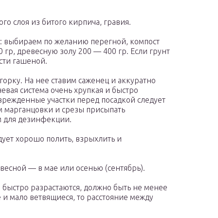
го слоя из битого кирпича, гравия.
: выбираем по желанию перегной, компост
 гр, древесную золу 200 — 400 гр. Если грунт
сти гашеной.
орку. На нее ставим саженец и аккуратно
евая система очень хрупкая и быстро
оврежденные участки перед посадкой следует
ом марганцовки и срезы присыпать
 для дезинфекции.
дует хорошо полить, взрыхлить и
весной — в мае или осенью (сентябрь).
 быстро разрастаются, должно быть не менее
е и мало ветвящиеся, то расстояние между