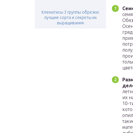
Сем
Клематисы 3 группы обрезки:
семя
лучшие сорта и секреты их
Обяз
выращивания
Осен
гряд
прих
потр
полу
прои
толь
цвет
Раз
дел
летн
их н
10-т
кото
опил
таки
мате