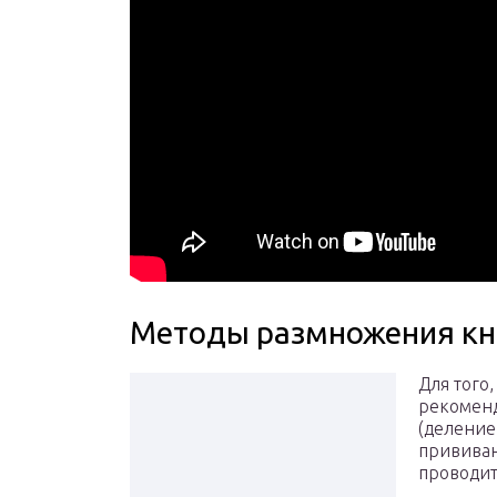
Методы размножения к
Для того
рекоменд
(деление
привива
проводит