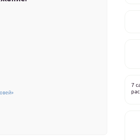
7 
ра
ровей»