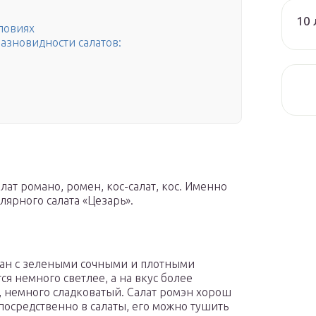
10 
ловиях
азновидности салатов:
лат романо, ромен, кос-салат, кос. Именно
лярного салата «Цезарь».
ан с зелеными сочными и плотными
ся немного светлее, а на вкус более
м, немного сладковатый. Салат ромэн хорош
посредственно в салаты, его можно тушить