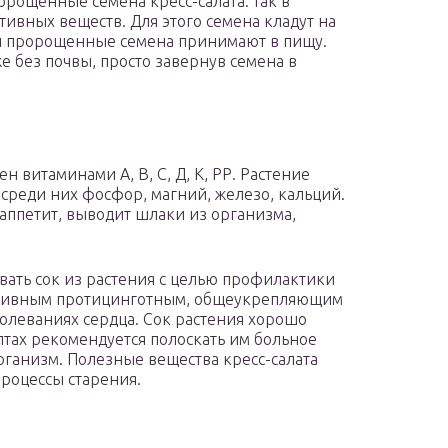
рощенные семена кресс-салата: так в
ивных веществ. Для этого семена кладут на
ей пророщенные семена принимают в пищу.
е без почвы, просто завернув семена в
н витаминами А, В, С, Д, К, РР. Растение
реди них фосфор, магний, железо, кальций.
аппетит, выводит шлаки из организма,
ать сок из растения с целью профилактики
ективным протицинготным, общеукрепляющим
болеваниях сердца. Сок растения хорошо
птах рекомендуется полоскать им больное
рганизм. Полезные вещества кресс-салата
процессы старения.