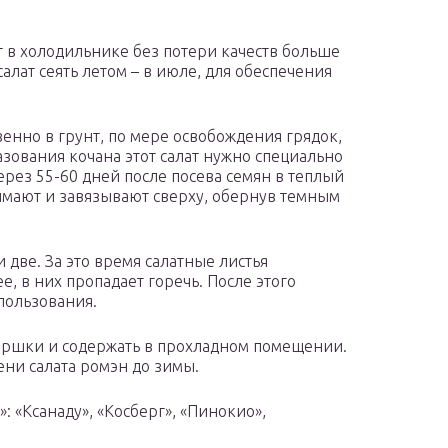
т в холодильнике без потери качеств больше
алат сеять летом – в июле, для обеспечения
венно в грунт, по мере освобождения грядок,
азования кочана этот салат нужно специально
рез 55-60 дней после посева семян в теплый
днимают и завязывают сверху, обернув темным
 две. За это время салатные листья
, в них пропадает горечь. После этого
пользования.
горшки и содержать в прохладном помещении.
ени салата ромэн до зимы.
 «Ксанаду», «Косберг», «Пинокио»,