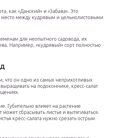
та, как «Данский» и «Забава». Это
т место между кудрявым и цельнолистовыми
семенам для неопытного садовода, их
ева. Например, «кудрявый» сорт полностью
од
ом, что он одно из самых неприхотливых
 выращивать на подоконнике, кресс-салат
ещениях.
е. Губительно влияет на растение
ат может сбрасывать листья и вытягиваться.
стья кресс-салата нужно срезать острым