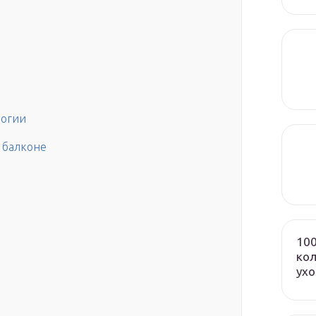
логии
и балконе
100
кол
ух