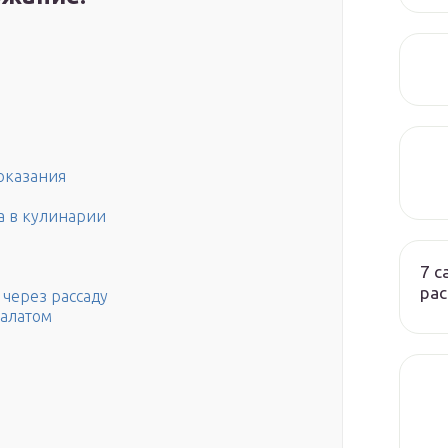
оказания
а в кулинарии
7 
ра
через рассаду
салатом