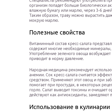
Специалисты рекомендуют употреблять про
организм попадет больше биологически акт
влажную бумагу или марлю, через 3-6 дн
Таким образом, траву можно вырастить даж
мокрую марлю.
Полезные свойства
Витаминный состав кресс-салата представле
содержит многие необходимые минералы, с
Употребление зеленого овоща возбуждает 
приводит в норму давление.
Народная медицина рекомендует использов
анемии. Сок кресс-салата считается эфф
средством. Применяют этот овощ и при за
помогает при простудах, в некоторых реце
горло. Салат выводит токсины и очищает о
действуют как антиоксиданты, замедляют 
Использование в кулинарии