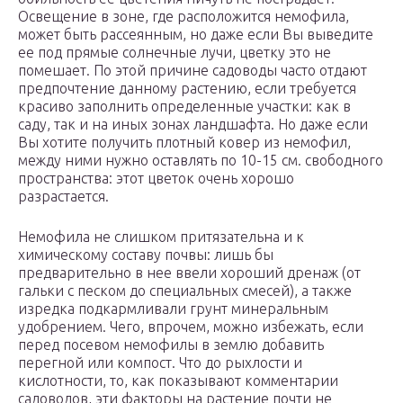
Освещение в зоне, где расположится немофила,
может быть рассеянным, но даже если Вы выведите
ее под прямые солнечные лучи, цветку это не
помешает. По этой причине садоводы часто отдают
предпочтение данному растению, если требуется
красиво заполнить определенные участки: как в
саду, так и на иных зонах ландшафта. Но даже если
Вы хотите получить плотный ковер из немофил,
между ними нужно оставлять по 10-15 см. свободного
пространства: этот цветок очень хорошо
разрастается.
Немофила не слишком притязательна и к
химическому составу почвы: лишь бы
предварительно в нее ввели хороший дренаж (от
гальки с песком до специальных смесей), а также
изредка подкармливали грунт минеральным
удобрением. Чего, впрочем, можно избежать, если
перед посевом немофилы в землю добавить
перегной или компост. Что до рыхлости и
кислотности, то, как показывают комментарии
садоводов, эти факторы на растение почти не