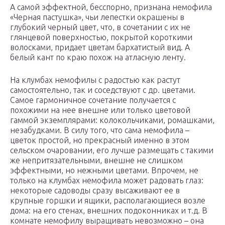
А самой эффектной, бесспорно, признана немофила
«Черная пастушка», чьи лепестки окрашены в
глубокий черный цвет, что, в сочетании с их не
глянцевой поверхностью, покрытой короткими
волосками, придает цветам бархатистый вид. А
белый кант по краю похож на атласную ленту.
На клумбах немофилы с радостью как растут
самостоятельно, так и соседствуют с др. цветами.
Самое гармоничное сочетание получается с
похожими на нее внешне или только цветовой
гаммой экземплярами: колокольчиками, ромашками,
незабудками. В силу того, что сама немофила –
цветок простой, но прекрасный именно в этом
сельском очаровании, его лучше размещать с такими
же непритязательными, внешне не слишком
эффектными, но нежными цветами. Впрочем, не
только на клумбах немофила может радовать глаз:
некоторые садоводы сразу высаживают ее в
крупные горшки и ящики, располагающиеся возле
дома: на его стенах, внешних подоконниках и т.д. В
комнате немофилу выращивать невозможно – она