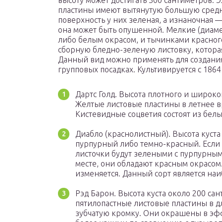
высоту может достигать 300 сантиметров. 
пластины имеют вытянутую большую средн
поверхность у них зеленая, а изнаночная 
она может быть опушенной. Мелкие (диаме
либо белым окрасом, и тычинками красного
сборную бледно-зеленую листовку, котора
Данный вид можно применять для создания
групповых посадках. Культивируется с 1864
Дартс Голд. Высота плотного и широко
Желтые листовые пластины в летнее в
Кистевидные соцветия состоят из белы
Диабло (краснолистный). Высота куста
пурпурный либо темно-красный. Если к
листочки будут зелеными с пурпурны
месте, они обладают красным окрасом.
изменяется. Данный сорт является на
Рэд Барон. Высота куста около 200 са
пятилопастные листовые пластины в д
зубчатую кромку. Они окрашены в эф