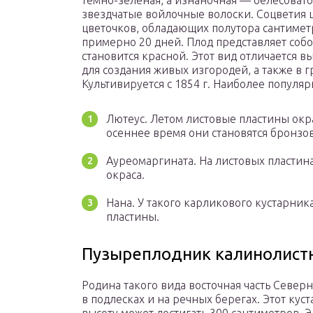
темно-зеленая, а изнаночная — белесовато-
звездчатые войлочные волоски. Соцветия 
цветочков, обладающих полутора сантиме
примерно 20 дней. Плод представляет собо
становится красной. Этот вид отличается 
для создания живых изгородей, а также в 
Культивируется с 1854 г. Наиболее популя
Лютеус. Летом листовые пластины окр
осеннее время они становятся бронзо
Ауреомаргината. На листовых пластин
окраса.
Нана. У такого карликового кустарни
пластины.
Пузыреплодник калинолистный
Родина такого вида восточная часть Север
в подлесках и на речных берегах. Этот к