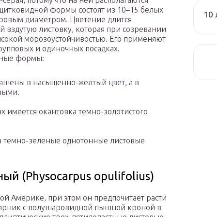
серая, потому что на ней располагаются
щитковидной формы состоят из 10–15 белых
10 
тровым диаметром. Цветение длится
й вздутую листовку, которая при созревании
высокой морозоустойчивостью. Его применяют
групповых и одиночных посадках.
рные формы:
ашены в насыщенно-желтый цвет, а в
выми.
ах имеется окантовка темно-золотистого
ка темно-зеленые однотонные листовые
 (Physocarpus opulifolius)
ной Америке, при этом он предпочитает расти
устарник с полушаровидной пышной кроной в