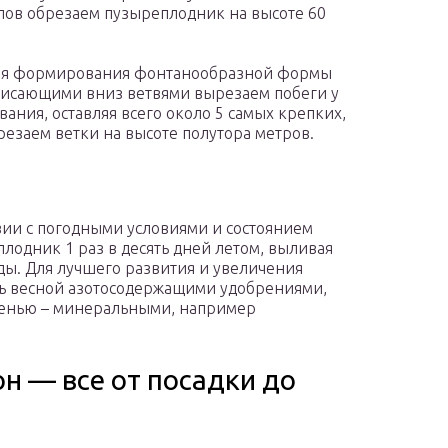
лов обрезаем пузыреплодник на высоте 60
ля формирования фонтанообразной формы
висающими вниз ветвями вырезаем побеги у
вания, оставляя всего около 5 самых крепких,
резаем ветки на высоте полутора метров.
вии с погодными условиями и состоянием
лодник 1 раз в десять дней летом, выливая
ды. Для лучшего развития и увеличения
ть весной азотосодержащими удобрениями,
сенью – минеральными, например
н — все от посадки до