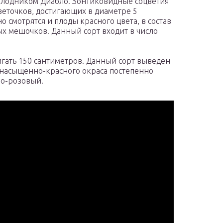
плодником Диабло. Зонтиковидные соцветия
веточков, достигающих в диаметре 5
 смотрятся и плоды красного цвета, в состав
ых мешочков. Данный сорт входит в число
тигать 150 сантиметров. Данный сорт выведен
 насыщенно-красного окраса постепенно
ло-розовый.