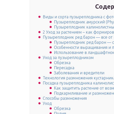
Содер
Виды и сорта пузыреплодника с фот
Пузыреплодник амурский (Phys
Пузыреплодник калинолистный (
2 Уход за растением – как формиров
Пузыреплодник ред барон — все от
Пузыреплодник ред барон — с
Особенности выращивания и п
Использование в ландшафтно
Уход за пузыреплодником
Обрезка
Пересадка
Заболевания и вредители
Технология размножения кустарник
Посадка пузыреплодника калинолис
Как защитить растение от во
Подкармливание и размножен
Способы размножения
Уход
Обрезка
Полив