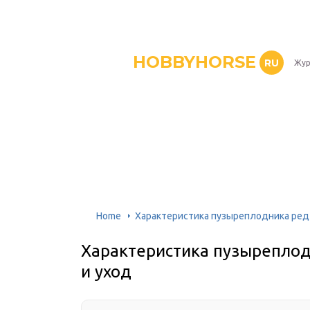
HOBBYHORSE
RU
Жур
Home
Характеристика пузыреплодника ред б
Характеристика пузыреплодн
и уход