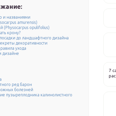
жание:
о и названиями
ocarpus amurensis)
Physocarpus opulifolius)
ать крону?
 посадки до ландшафтного дизайна
екреты декоративности
равила ухода
м дизайне
7 
ра
а
тного ред барон
зможных болезней
ие пузыреплодника калинолистного