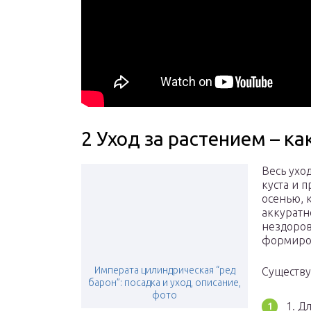
2 Уход за растением – к
Весь ухо
куста и 
осенью, 
аккуратн
нездоров
формиро
Императа цилиндрическая “ред
Существу
барон”: посадка и уход, описание,
фото
1. Д