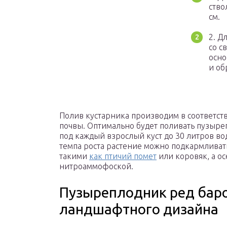
ство
см.
2. Д
со с
осно
и об
Полив кустарника производим в соответст
почвы. Оптимально будет поливать пузыреп
под каждый взрослый куст до 30 литров во
темпа роста растение можно подкармлива
такими
как птичий помет
или коровяк, а о
нитроаммофоской.
Пузыреплодник ред баро
ландшафтного дизайна