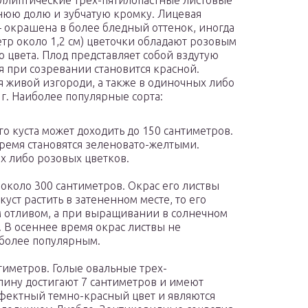
Эллиптические трех-пятилопастные листовые
юю долю и зубчатую кромку. Лицевая
— окрашена в более бледный оттенок, иногда
тр около 1,2 см) цветочки обладают розовым
 цвета. Плод представляет собой вздутую
я при созревании становится красной.
 живой изгороди, а также в одиночных либо
 г. Наиболее популярные сорта:
го куста может доходить до 150 сантиметров.
ремя становятся зеленовато-желтыми.
х либо розовых цветков.
 около 300 сантиметров. Окрас его листвы
уст растить в затененном месте, то его
м отливом, а при выращивании в солнечном
 В осеннее время окрас листвы не
иболее популярным.
нтиметров. Голые овальные трех-
лину достигают 7 сантиметров и имеют
фектный темно-красный цвет и являются