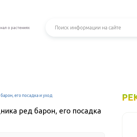
нал о растениях
РЕ
арон, его посадка и уход
ика ред барон, его посадка