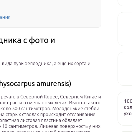
вания
ника с фото и
 вида пузыреплодника, а еще их сорта и
ysocarpus amurensis)
тречать в Северной Корее, Северном Китае и
100
тает расти в смешанных лесах. Высота такого
кол
коло 300 сантиметров. Молоденькие стебли
ух
на старых стволах происходит отслаивание
пастная листовая пластина обладает
10 сантиметров. Лицевая поверхность у них