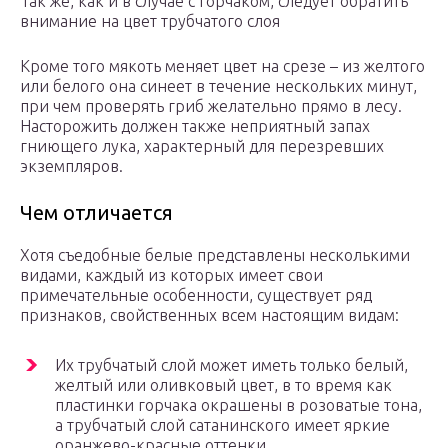
Так же, как и в случае с горчаком, следует обратить
внимание на цвет трубчатого слоя
Кроме того мякоть меняет цвет на срезе – из желтого
или белого она синеет в течение нескольких минут,
при чем проверять гриб желательно прямо в лесу.
Насторожить должен также неприятный запах
гниющего лука, характерный для перезревших
экземпляров.
Чем отличается
Хотя съедобные белые представлены несколькими
видами, каждый из которых имеет свои
примечательные особенности, существует ряд
признаков, свойственных всем настоящим видам:
Их трубчатый слой может иметь только белый,
желтый или оливковый цвет, в то время как
пластинки горчака окрашены в розоватые тона,
а трубчатый слой сатанинского имеет яркие
оранжево-красные оттенки.