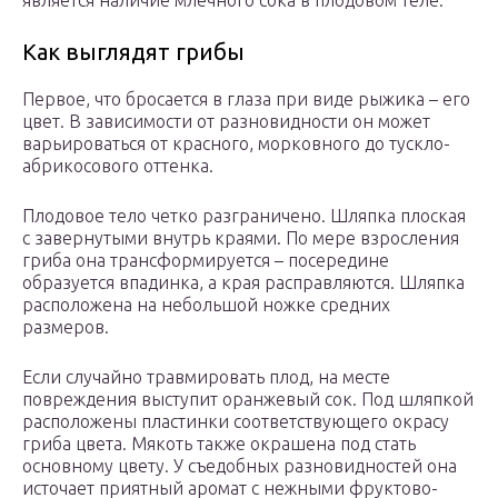
является наличие млечного сока в плодовом теле.
Как выглядят грибы
Первое, что бросается в глаза при виде рыжика – его
цвет. В зависимости от разновидности он может
варьироваться от красного, морковного до тускло-
абрикосового оттенка.
Плодовое тело четко разграничено. Шляпка плоская
с завернутыми внутрь краями. По мере взросления
гриба она трансформируется – посередине
образуется впадинка, а края расправляются. Шляпка
расположена на небольшой ножке средних
размеров.
Если случайно травмировать плод, на месте
повреждения выступит оранжевый сок. Под шляпкой
расположены пластинки соответствующего окрасу
гриба цвета. Мякоть также окрашена под стать
основному цвету. У съедобных разновидностей она
источает приятный аромат с нежными фруктово-