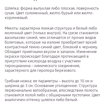
Шляпка: форма выпуклая либо плоская, поверхность
сухая. Цвет соломенный, желто-бурый или желто-
коричневый.
Мякоть: характерна ломкая структура и белый либо
молочный цвет (только внутри). На срезе становится
васильково-синей, чем отличается от прочих видов
болетовых, которые на изломе приобретают яркий
контрастный темно-синий цвет, близкий к черному.
Обладает приятными вкусом и запахом. Изменение
окраски происходит благодаря протекающей в
присутствии кислорода воздуха с участием
гирокцианина – химического соединения,
характерного для гиропора березового.
Грибная ножка: ее параметры – высота до 10 см и
ширина до 3 см. Основание утолщенное. Структура
первоначально ватообразная, впоследствии полость
становится полой либо с обширными пустотами. Цвет
аналогичен оттенку шляпки либо белый.