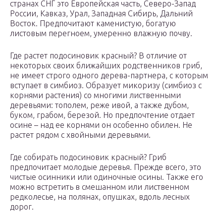
странах СНГ это Европейская часть, Северо-Запад
России, Кавказ, Урал, Западная Сибирь, Дальний
Восток. Предпочитают каменистую, богатую
листовым перегноем, умеренно влажную почву.
Где растет подосиновик красный? В отличие от
некоторых своих ближайших родственников гриб,
не имеет строго одного дерева-партнера, с которым
вступает в симбиоз. Образует микоризу (симбиоз с
корнями растения) со многими лиственными
деревьями: тополем, реже ивой, а также дубом,
буком, грабом, березой. Но предпочтение отдает
осине – над ее корнями он особенно обилен. Не
растет рядом с хвойными деревьями.
Где собирать подосиновик красный? Гриб
предпочитает молодые деревья. Прежде всего, это
чистые осинники или одиночные осины. Также его
можно встретить в смешанном или лиственном
редколесье, на полянах, опушках, вдоль лесных
дорог.