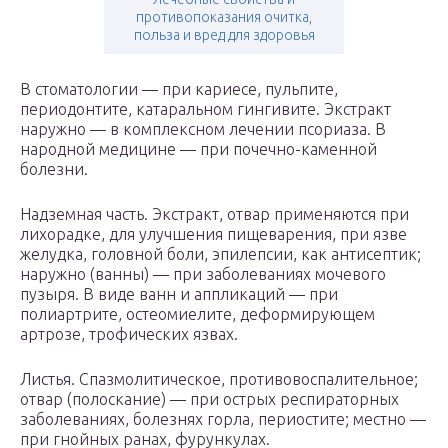
противопоказания очитка,
польза и вред для здоровья
В стоматологии — при кариесе, пульпите,
периодонтите, катаральном гингивите. Экстракт
наружно — в комплексном лечении псориаза. В
народной медицине — при почечно-каменной
болезни.
Надземная часть. Экстракт, отвар применяются при
лихорадке, для улучшения пищеварения, при язве
желудка, головной боли, эпилепсии, как антисептик;
наружно (ванны) — при заболеваниях мочевого
пузыря. В виде ванн и аппликаций — при
полиартрите, остеомиелите, деформирующем
артрозе, трофических язвах.
Листья. Спазмолитическое, противовоспалительное;
отвар (полоскание) — при острых респираторных
заболеваниях, болезнях горла, периостите; местно —
при гнойных ранах, фурункулах.