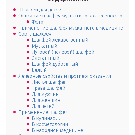
Шалфей для детей
Описание шалфея мускатного вознесенского
Фото
Применение шалфея мускатного в медицине
Сорта шалфея
Шалфей лекарственный
Мускатный
Луговой (полевой) шалфей
Элегантный
Шалфей дубравный
Белый
Лечебные свойства и противопоказания
Листья шалфея
Трава шалфей
Для мужчин
Для женщин
Для детей
Применение шалфея
В кулинарии
В косметологии
В народной медицине