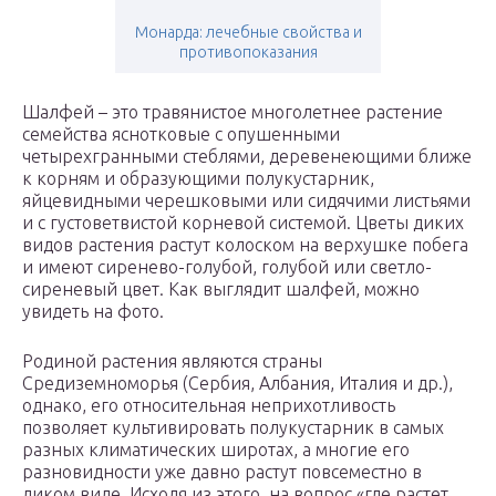
Монарда: лечебные свойства и
противопоказания
Шалфей – это травянистое многолетнее растение
семейства яснотковые с опушенными
четырехгранными стеблями, деревенеющими ближе
к корням и образующими полукустарник,
яйцевидными черешковыми или сидячими листьями
и с густоветвистой корневой системой. Цветы диких
видов растения растут колоском на верхушке побега
и имеют сиренево-голубой, голубой или светло-
сиреневый цвет. Как выглядит шалфей, можно
увидеть на фото.
Родиной растения являются страны
Средиземноморья (Сербия, Албания, Италия и др.),
однако, его относительная неприхотливость
позволяет культивировать полукустарник в самых
разных климатических широтах, а многие его
разновидности уже давно растут повсеместно в
диком виде. Исходя из этого, на вопрос «где растет