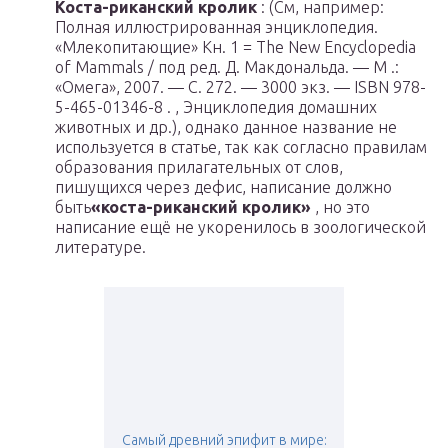
Коста-риканский кролик
: (См, например:
Полная иллюстрированная энциклопедия.
«Млекопитающие» Кн. 1 = The New Encyclopedia
of Mammals / под ред. Д. Макдональда. — М .:
«Омега», 2007. — С. 272. — 3000 экз. — ISBN 978-
5-465-01346-8 . , Энциклопедия домашних
животных и др.), однако данное название не
используется в статье, так как согласно правилам
образования прилагательных от слов,
пишущихся через дефис, написание должно
быть
«коста-риканский кролик»
, но это
написание ещё не укоренилось в зоологической
литературе.
Самый древний эпифит в мире: