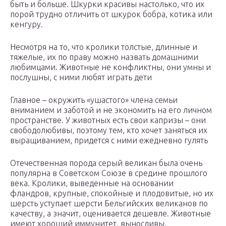
быть и больше. Шкурки красивы настолько, что их
порой трудно отличить от шкурок бобра, котика или
кенгуру.
Несмотря на то, что кролики толстые, длинные и
тяжелые, их по праву можно назвать домашними
любимцами. Животные не конфликтны, они умны и
послушны, с ними любят играть дети
Главное – окружить «ушастого» члена семьи
вниманием и заботой и не экономить на его личном
пространстве. У животных есть свои капризы – они
свободолюбивы, поэтому тем, кто хочет заняться их
выращиванием, придется с ними ежедневно гулять
Отечественная порода серый великан была очень
популярна в Советском Союзе в средине прошлого
века. Кролики, выведенные на основании
фландров, крупные, спокойные и плодовитые, но их
шерсть уступает шерсти Бельгийских великанов по
качеству, а значит, оценивается дешевле. Животные
имеют хороший иммунитет, выносливы,