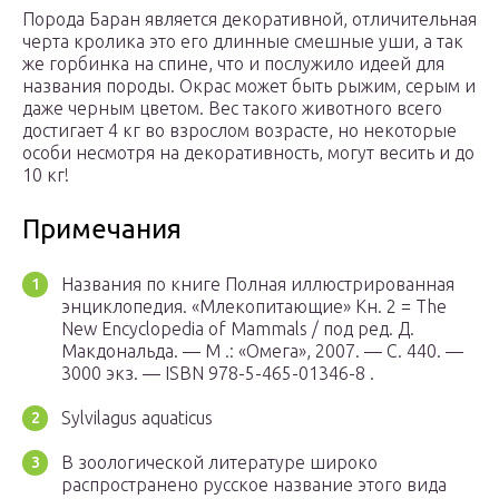
Порода Баран является декоративной, отличительная
черта кролика это его длинные смешные уши, а так
же горбинка на спине, что и послужило идеей для
названия породы. Окрас может быть рыжим, серым и
даже черным цветом. Вес такого животного всего
достигает 4 кг во взрослом возрасте, но некоторые
особи несмотря на декоративность, могут весить и до
10 кг!
Примечания
Названия по книге Полная иллюстрированная
энциклопедия. «Млекопитающие» Кн. 2 = The
New Encyclopedia of Mammals / под ред. Д.
Макдональда. — М .: «Омега», 2007. — С. 440. —
3000 экз. — ISBN 978-5-465-01346-8 .
Sylvilagus aquaticus
В зоологической литературе широко
распространено русское название этого вида