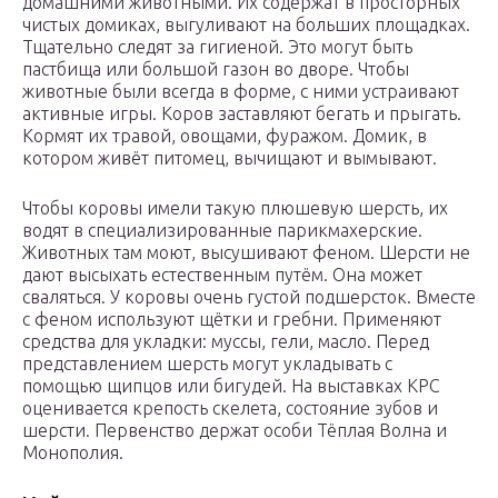
домашними животными. Их содержат в просторных
чистых домиках, выгуливают на больших площадках.
Тщательно следят за гигиеной. Это могут быть
пастбища или большой газон во дворе. Чтобы
животные были всегда в форме, с ними устраивают
активные игры. Коров заставляют бегать и прыгать.
Кормят их травой, овощами, фуражом. Домик, в
котором живёт питомец, вычищают и вымывают.
Чтобы коровы имели такую плюшевую шерсть, их
водят в специализированные парикмахерские.
Животных там моют, высушивают феном. Шерсти не
дают высыхать естественным путём. Она может
сваляться. У коровы очень густой подшерсток. Вместе
с феном используют щётки и гребни. Применяют
средства для укладки: муссы, гели, масло. Перед
представлением шерсть могут укладывать с
помощью щипцов или бигудей. На выставках КРС
оценивается крепость скелета, состояние зубов и
шерсти. Первенство держат особи Тёплая Волна и
Монополия.