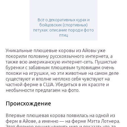
Всё о декоративных курах и
бойцовских (спортивных)
петухах: описание пород и фото
птиц
Уникальные плюшевые коровы из Айовы уже
покорили половину русскоязычного интернета, а
также всю американскую интернет-сеть. Пушистые
буренки с забавным плюшевым туловищем очень
похожи на игрушки, но эти животные на самом деле
существуют и вполне неплохо себя чувствуют на
частной ферме в США. Убедиться в их красоте и
необычности предлагаем на фото.
Происхождение
Впервые плюшевая корова появилась на одной из
ферм в Айове, а именно — на ферме Мэтта Лотнера.
Этот фермер решил удивить мир и показать что-то