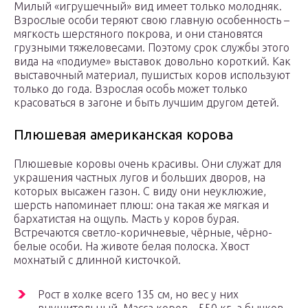
Милый «игрушечный» вид имеет только молодняк.
Взрослые особи теряют свою главную особенность –
мягкость шерстяного покрова, и они становятся
грузными тяжеловесами. Поэтому срок службы этого
вида на «подиуме» выставок довольно короткий. Как
выставочный материал, пушистых коров используют
только до года. Взрослая особь может только
красоваться в загоне и быть лучшим другом детей.
Плюшевая американская корова
Плюшевые коровы очень красивы. Они служат для
украшения частных лугов и больших дворов, на
которых высажен газон. С виду они неуклюжие,
шерсть напоминает плюш: она такая же мягкая и
бархатистая на ощупь. Масть у коров бурая.
Встречаются светло-коричневые, чёрные, чёрно-
белые особи. На животе белая полоска. Хвост
мохнатый с длинной кисточкой.
Рост в холке всего 135 см, но вес у них