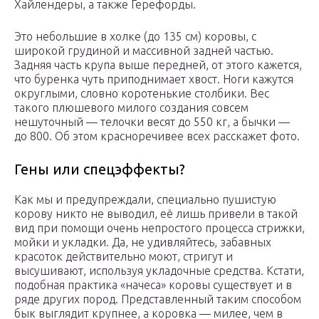
Хайлендеры, а также Герефорды.
Это небольшие в холке (до 135 см) коровы, с
широкой грудиной и массивной задней частью.
Задняя часть крупа выше передней, от этого кажется,
что буренка чуть приподнимает хвост. Ноги кажутся
округлыми, словно коротенькие столбики. Вес
такого плюшевого милого создания совсем
нешуточный — телочки весят до 550 кг, а бычки —
до 800. Об этом красноречивее всех расскажет фото.
Гены или спецэффекты?
Как мы и предупреждали, специально пушистую
корову никто не выводил, её лишь привели в такой
вид при помощи очень непростого процесса стрижки,
мойки и укладки. Да, не удивляйтесь, забавных
красоток действительно моют, стригут и
высушивают, используя укладочные средства. Кстати,
подобная практика «начеса» коровы существует и в
ряде других пород. Представленный таким способом
бык выглядит крупнее, а коровка — милее, чем в