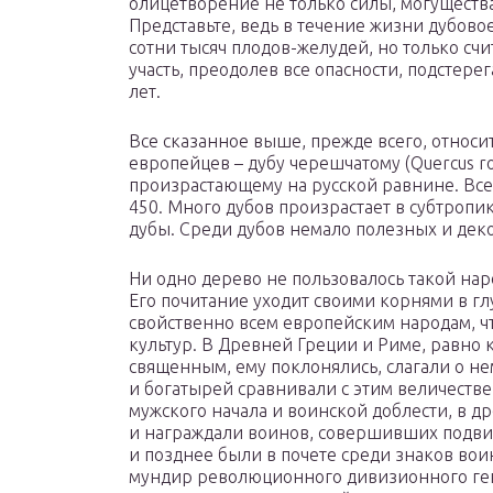
олицетворение не только силы, могущества
Представьте, ведь в течение жизни дубово
сотни тысяч плодов-желудей, но только сч
участь, преодолев все опасности, подстер
лет.
Все сказанное выше, прежде всего, относит
европейцев – дубу черешчатому (Quercus r
произрастающему на русской равнине. Все
450. Много дубов произрастает в субтропи
дубы. Среди дубов немало полезных и дек
Ни одно дерево не пользовалось такой нар
Его почитание уходит своими корнями в гл
свойственно всем европейским народам, ч
культур. В Древней Греции и Риме, равно к
священным, ему поклонялись, слагали о нем
и богатырей сравнивали с этим величеств
мужского начала и воинской доблести, в д
и награждали воинов, совершивших подвиг
и позднее были в почете среди знаков во
мундир революционного дивизионного ген