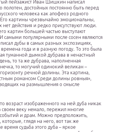
тый пейзажист Иван Шишкин написал
о полотен, достойных постоянно быть перед
русского человека как апофеоз родного
 Его картины чрезвычайно эмоциональны,
их нет действия и редко присутствуют люди.
его картин большей частью выступают
 И самыми популярными после сосен являются
 писал дубы в самых разных экспозициях,
 времена года и в разную погоду. То это была
ая туманной дымкой дубрава в ненастный
день, то та же дубрава, наполненная
нечка, то могучий одинокий великан –
 горизонту речной долины. Эта картина,
стным романсом Среди долины ровныя»,
аводящих на размышления о смысле
что возраст изображенного на ней дуба никак
на своем веку немало, пережил многие
событий и драм. Можно предположить,
которые, глядя на него, вот так же
е время судьба этого дуба – яркое