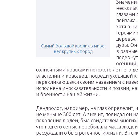
Знамени
нескольк
глазами 
пейзажа.
хотя в н
Героями 
деревья.
дубы. Он
Самый большой кролик в мире:
в разные
вес крупных пород
подернут
осенний 
солнечными красками погожего летнего де
властелин и красавец, посреди уходящей к
перекликающаяся своим названием с изве
исполнена иносказательности и поэзии, н
и бренности нашей жизни.
Дендролог, например, на глаз определит, 
не меньше 300 лет. А значит, повидал он 
поколения людей, был свидетелем многих 
что под его сенью перебывала масса людей, 
рассуждали о быстротечности жизни. В то ж