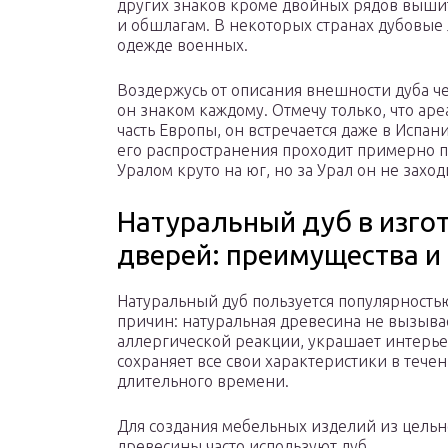
других знаков кроме двойных рядов вышит
и обшлагам. В некоторых странах дубовые 
одежде военных.
Воздержусь от описания внешности дуба ч
он знаком каждому. Отмечу только, что ар
часть Европы, он встречается даже в Испан
его распространения проходит примерно по
Уралом круто на юг, но за Урал он не заход
Натуральный дуб в изго
дверей: преимущества и
Натуральный дуб пользуется популярность
причин: натуральная древесина не вызыва
аллергической реакции, украшает интерье
сохраняет все свои характеристики в тече
длительного времени.
Для создания мебельных изделий из цель
древесины часто используют дуб.