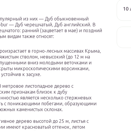
10 
популярный из них — Дуб обыкновенный
robur — Дуб черешчатый, Дуб английский. В
ешчатого: ранний (зацветает в мае) и поздний
ным видам также относят:
роизрастает в горно-лесных массивах Крыма,
яжистым стволом, невысокий (до 12 м на
и опущенными вниз молодыми веточками и
окрыты микроскопическими ворсинками,
стойчив к засухе.
0 метровое листопадное дерево с
ским признакам близок к дубу
нностью является несколько стержневых
ть с поникающими побегами, образующими
 южных каменистых склонах.
ивное дерево высотой до 25 м, листья с
ии имеют красноватый оттенок, летом