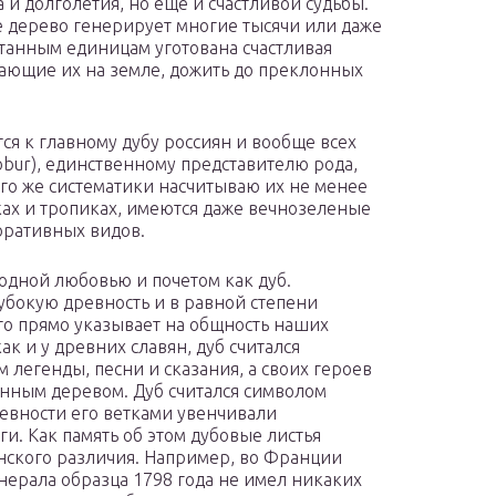
 и долголетия, но еще и счастливой судьбы.
е дерево генерирует многие тысячи или даже
итанным единицам уготована счастливая
егающие их на земле, дожить до преклонных
ся к главному дубу россиян и вообще всех
obur), единственному представителю рода,
го же систематики насчитываю их не менее
ках и тропиках, имеются даже вечнозеленые
оративных видов.
одной любовью и почетом как дуб.
убокую древность и в равной степени
то прямо указывает на общность наших
ак и у древних славян, дуб считался
 легенды, песни и сказания, а своих героев
енным деревом. Дуб считался символом
ревности его ветками увенчивали
и. Как память об этом дубовые листья
инского различия. Например, во Франции
ерала образца 1798 года не имел никаких