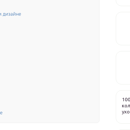
м дизайне
е
100
кол
ух
е