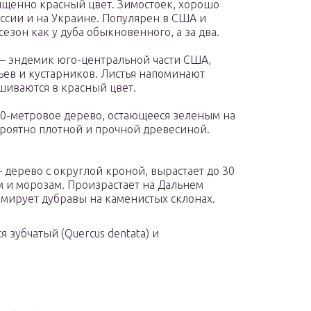
ыщенно красный цвет. Зимостоек, хорошо
уссии и на Украине. Популярен в США и
езон как у дуба обыкновенного, а за два.
) — эндемик юго-центральной части США,
ьев и кустарников. Листья напоминают
шиваются в красный цвет.
—20-метровое дерево, остающееся зеленым на
ероятно плотной и прочной древесиной.
— дерево с округлой кроной, вырастает до 30
м и морозам. Произрастает на Дальнем
рмирует дубравы на каменистых склонах.
зубчатый (Quercus dentata) и