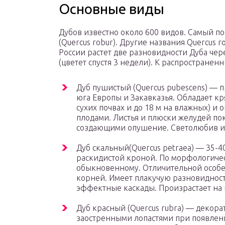
Основные виды
Дубов известно около 600 видов. Самый 
(Quercus robur). Другие названия Quercus 
России растет две разновидности Дуба чер
(цветет спустя 3 недели). К распространен
Дуб пушистый (Quercus pubescens) — п
юга Европы и Закавказья. Обладает кр
сухих почвах и до 18 м на влажных) 
плодами. Листья и плюски желудей п
создающими опушение. Светолюбив и у
Дуб скальный(Quercus petraea) — 35-4
раскидистой кроной. По морфологиче
обыкновенному. Отличительной особе
корней. Имеет плакучую разновиднос
эффектные каскады. Произрастает на
Дуб красный (Quercus rubra) — декорат
заостренными лопастями при появлен