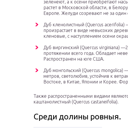
зеленеют, а к осени приобретают нас
растет в Московской области, в Белор
Европе. Желуди созревают не за один с
Дуб кленолистный (Quercus acerifolia
произрастает в виде невысоких дерев
кленовые, с наступлением осени окра
Дуб виргинский (Quercus virginiana) 
протяжении всего года. Обладает нев
Распространен на юге США.
Дуб монгольский (Quercus mongolica) 
метров, светолюбив, устойчив к ветра
Востоке, в Китае, Японии и Корее. Фо
Также распространенными видами являются 
каштанолистный (Quercus castaneifolia).
Среди долины ровныя.