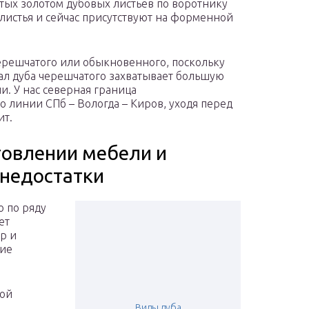
ых золотом дубовых листьев по воротнику
листья и сейчас присутствуют на форменной
ерешчатого или обыкновенного, поскольку
еал дуба черешчатого захватывает большую
ии. У нас северная граница
 линии СПб – Вологда – Киров, уходя перед
ит.
товлении мебели и
 недостатки
ю по ряду
ет
р и
ние
ной
Виды дуба