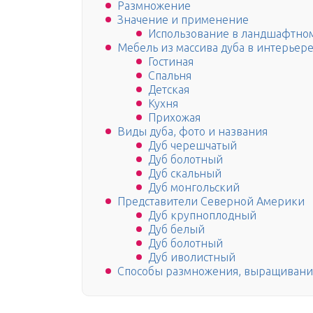
Размножение
Значение и применение
Использование в ландшафтно
Мебель из массива дуба в интерьер
Гостиная
Спальня
Детская
Кухня
Прихожая
Виды дуба, фото и названия
Дуб черешчатый
Дуб болотный
Дуб скальный
Дуб монгольский
Представители Северной Америки
Дуб крупноплодный
Дуб белый
Дуб болотный
Дуб иволистный
Способы размножения, выращивани