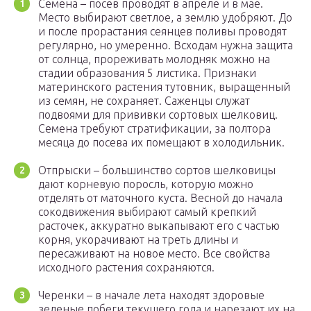
Семена – посев проводят в апреле и в мае.
Место выбирают светлое, а землю удобряют. До
и после прорастания сеянцев поливы проводят
регулярно, но умеренно. Всходам нужна защита
от солнца, прореживать молодняк можно на
стадии образования 5 листика. Признаки
материнского растения тутовник, выращенный
из семян, не сохраняет. Саженцы служат
подвоями для прививки сортовых шелковиц.
Семена требуют стратификации, за полтора
месяца до посева их помещают в холодильник.
Отпрыски – большинство сортов шелковицы
дают корневую поросль, которую можно
отделять от маточного куста. Весной до начала
сокодвижения выбирают самый крепкий
расточек, аккуратно выкапывают его с частью
корня, укорачивают на треть длины и
пересаживают на новое место. Все свойства
исходного растения сохраняются.
Черенки – в начале лета находят здоровые
зеленые побеги текущего года и нарезают их на