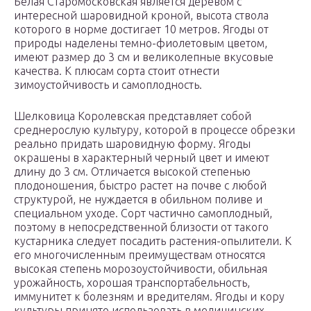
Белая Старомосковская является деревом с
интересной шаровидной кроной, высота ствола
которого в норме достигает 10 метров. Ягоды от
природы наделены темно-фиолетовым цветом,
имеют размер до 3 см и великолепные вкусовые
качества. К плюсам сорта стоит отнести
зимоустойчивость и самоплодность.
Шелковица Королевская представляет собой
среднерослую культуру, которой в процессе обрезки
реально придать шаровидную форму. Ягоды
окрашены в характерный черный цвет и имеют
длину до 3 см. Отличается высокой степенью
плодоношения, быстро растет на почве с любой
структурой, не нуждается в обильном поливе и
специальном уходе. Сорт частично самоплодный,
поэтому в непосредственной близости от такого
кустарника следует посадить растения-опылители. К
его многочисленным преимуществам относятся
высокая степень морозоустойчивости, обильная
урожайность, хорошая транспортабельность,
иммунитет к болезням и вредителям. Ягоды и кору
культуры принято использовать в медицинских