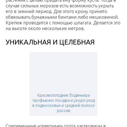
растения с целью придать ему форму куста. Тогда в
случае сильных морозов есть возможность укрыть
его в зимний период. Для этого крону принято
обвязывать бумажными бинтами либо мешковиной.
Крепеж проводится с помощью шпагата. Делается это
на высоте около нескольких метров.
УНИКАЛЬНАЯ И ЦЕЛЕБНАЯ
Красивоплодник бодиньера
профьюжн: посадка и уход и уход
в подмосковье и средней полосе
россии
Современные «северные» сорта шелковицы в