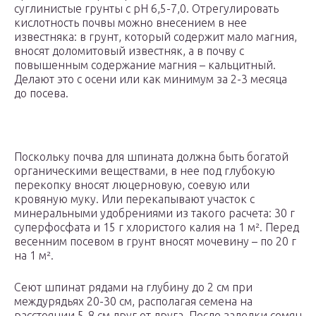
суглинистые грунты с pH 6,5-7,0. Отрегулировать
кислотность почвы можно внесением в нее
известняка: в грунт, который содержит мало магния,
вносят доломитовый известняк, а в почву с
повышенным содержание магния – кальцитный.
Делают это с осени или как минимум за 2-3 месяца
до посева.
Поскольку почва для шпината должна быть богатой
органическими веществами, в нее под глубокую
перекопку вносят люцерновую, соевую или
кровяную муку. Или перекапывают участок с
минеральными удобрениями из такого расчета: 30 г
суперфосфата и 15 г хлористого калия на 1 м². Перед
весенним посевом в грунт вносят мочевину – по 20 г
на 1 м².
Сеют шпинат рядами на глубину до 2 см при
междурядьях 20-30 см, располагая семена на
расстоянии 5-8 см друг от друга. После заделки семян