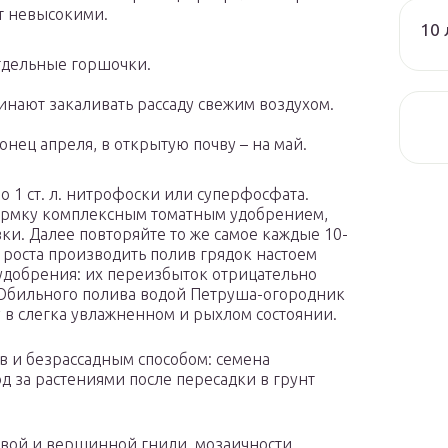
т невысокими.
10 
тдельные горшочки.
чинают закаливать рассаду свежим воздухом.
нец апреля, в открытую почву – на май.
о 1 ст. л. нитрофоски или суперфосфата.
ормку комплексным томатным удобрением,
ки. Далее повторяйте то же самое каждые 10-
 роста производить полив грядок настоем
удобрения: их переизбыток отрицательно
. Обильного полива водой Петруша-огородник
у в слегка увлажненном и рыхлом состоянии.
в и безрассадным способом: семена
од за растениями после пересадки в грунт
невой и вершинной гнили, мозаичности