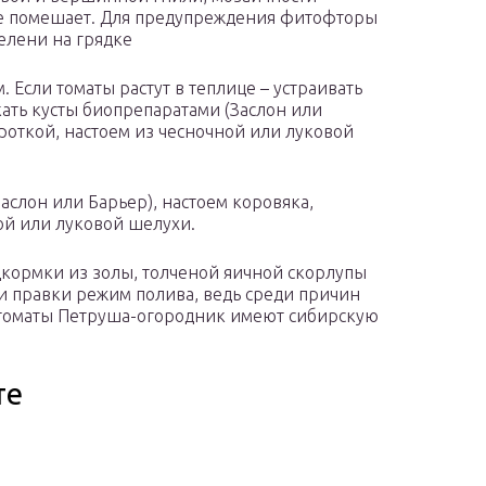
не помешает. Для предупреждения фитофторы
елени на грядке
. Если томаты растут в теплице – устраивать
ть кусты биопрепаратами (Заслон или
роткой, настоем из чесночной или луковой
слон или Барьер), настоем коровяка,
ой или луковой шелухи.
кормки из золы, толченой яичной скорлупы
и правки режим полива, ведь среди причин
м томаты Петруша-огородник имеют сибирскую
те