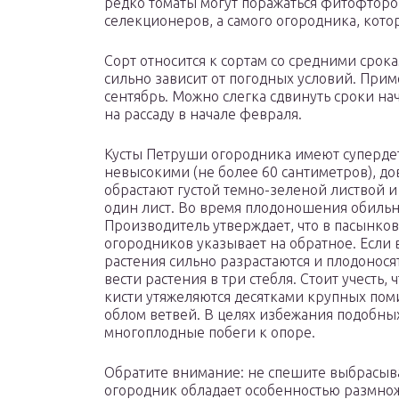
редко томаты могут поражаться фитофторой,
селекционеров, а самого огородника, кото
Сорт относится к сортам со средними срок
сильно зависит от погодных условий. Прим
сентябрь. Можно слегка сдвинуть сроки н
на рассаду в начале февраля.
Кусты Петруши огородника имеют суперде
невысокими (не более 60 сантиметров), д
обрастают густой темно-зеленой листвой и
один лист. Во время плодоношения обиль
Производитель утверждает, что в пасынков
огородников указывает на обратное. Если 
растения сильно разрастаются и плодонос
вести растения в три стебля. Стоит учесть,
кисти утяжеляются десятками крупных пом
облом ветвей. В целях избежания подобны
многоплодные побеги к опоре.
Обратите внимание: не спешите выбрасыв
огородник обладает особенностью размно