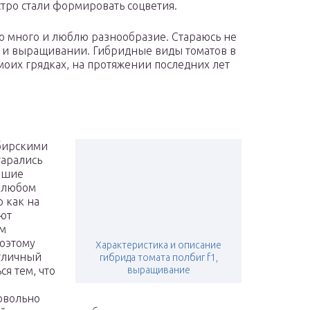
стро стали формировать соцветия.
аю много и люблю разнообразие. Стараюсь не
е и выращивании. Гибридные виды томатов в
моих грядках, на протяжении последних лет
бирскими
тарались
учшие
в любом
о как на
ают
им
поэтому
Характеристика и описание
отличный
гибрида томата полбиг f1,
ся тем, что
выращивание
Довольно