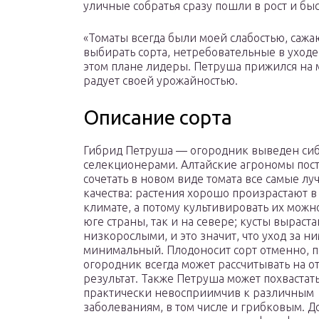
уличные собратья сразу пошли в рост и бы
«Томаты всегда были моей слабостью, саж
выбирать сорта, нетребовательные в уход
этом плане лидеры. Петруша прижился на 
радует своей урожайностью.
Описание сорта
Гибрид Петруша — огородник выведен си
селекционерами. Алтайские агрономы пос
сочетать в новом виде томата все самые л
качества: растения хорошо произрастают 
климате, а потому культивировать их можн
юге страны, так и на севере; кусты выраст
низкорослыми, и это значит, что уход за н
минимальный. Плодоносит сорт отменно, 
огородник всегда может рассчитывать на 
результат. Также Петруша может похвастать
практически невосприимчив к различным
заболеваниям, в том числе и грибковым. 