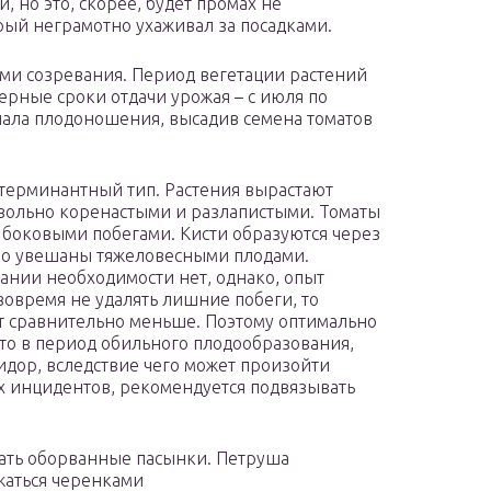
 но это, скорее, будет промах не
рый неграмотно ухаживал за посадками.
ами созревания. Период вегетации растений
ерные сроки отдачи урожая – с июля по
ачала плодоношения, высадив семена томатов
терминантный тип. Растения вырастают
овольно коренастыми и разлапистыми. Томаты
 боковыми побегами. Кисти образуются через
но увешаны тяжеловесными плодами.
ании необходимости нет, однако, опыт
вовремя не удалять лишние побеги, то
ят сравнительно меньше. Поэтому оптимально
 что в период обильного плодообразования,
идор, вследствие чего может произойти
х инцидентов, рекомендуется подвязывать
ать оборванные пасынки. Петруша
жаться черенками