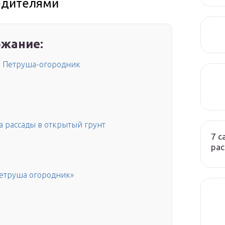
едителями
жание:
а Петруша-огородник
а рассады в открытый грунт
7 
ра
етруша огородник»