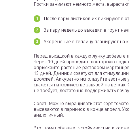
Ростки занимают немного места, вырастаю
После пары листиков их пикируют в о
За пару недель до высадки в грунт на
Укоренение в теплицу планируют на ко
Перед высадкой в каждую лунку добавьте п
Через 10 дней проведите повторную подк
опрыскайте растение раствором марганцов
15 дней. Дачники советуют для стимуляции
дрожжей. Аккуратно используйте азотные 
скажется на количестве завязей на ветках
не требует, достаточно поддерживать почв
Совет. Можно выращивать этот сорт томато
высеваются в парничок в конце апреля. Ух
аналогичный.
Этот томат обладает устойчивостью к кор