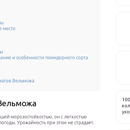
ды
е место
ды
сание и особенности помидорного сорта
матов Вельможа
100
 Вельможа
кол
ух
шей морозостойкостью, он с легкостью
огоды. Урожайность при этом не страдает.