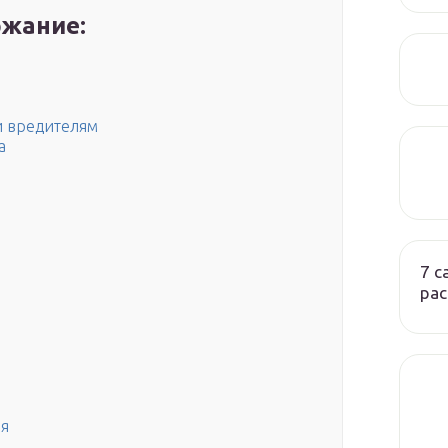
жание:
и вредителям
а
7 
ра
ия