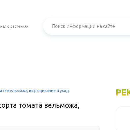
нал о растениях
РЕ
мата вельможа, выращивание и уход
сорта томата вельможа,