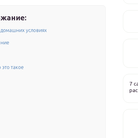
жание:
 домашних условиях
ение
 это такое
7 
ра