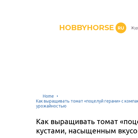
HOBBYHORSE
RU
Жур
Home
Как выращивать томат «поцелуй герани» с комп
урожайностью
Как выращивать томат «поц
кустами, насыщенным вкусо