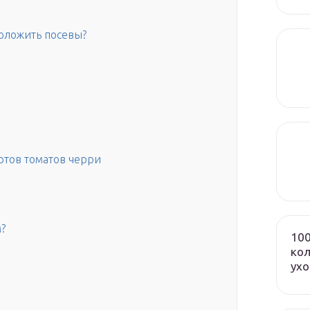
положить посевы?
ртов томатов черри
?
100
кол
ух