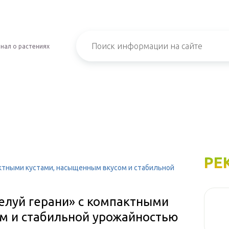
нал о растениях
РЕ
актными кустами, насыщенным вкусом и стабильной
елуй герани» с компактными
м и стабильной урожайностью