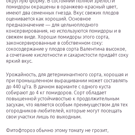
округлую форму. В состоянии полной зрелости
помидоры окрашены в оранжево-красный цвет,
имеют два семенных гнезда. Вкус свежих плодов
оценивается как хороший. Основное
предназначение — для цельноплодного
консервирования, но используются помидоры и в
свежем виде. Хороши помидоры этого сорта,
законсервированные в собственном соку:
сокосодержание у плодов сорта Валентина высокое,
а сочетание кислотности и сахаристости придаёт соку
яркий вкус.
Урожайность, для детерминантного сорта, хорошая и
при промышленном выращивании может составлять
до 440 ц/га. В дачном варианте с одного куста
собирают до 4 кг помидоров. Сорт обладает
повышенной устойчивостью к продолжительным
засухам, что является особым преимуществом для тех
огородников-любителей, которые могут посещать
свои участки лишь по выходным.
Фитофтороз обычно этому томату не грозит,