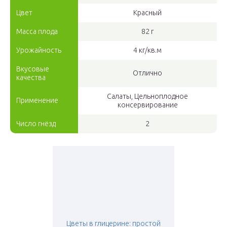
Цвет
Красный
Масса плода
82 г
Урожайность
4 кг/кв.м
Вкусовые
Отлично
качества
Салаты, Цельноплодное
Применение
консервирование
Число гнёзд
2
Цветы в глицерине: простой