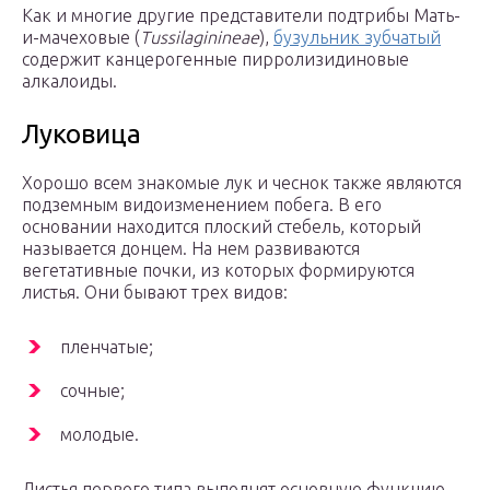
Как и многие другие представители подтрибы Мать-
и-мачеховые (
Tussilaginineae
),
бузульник зубчатый
содержит канцерогенные пирролизидиновые
алкалоиды.
Луковица
Хорошо всем знакомые лук и чеснок также являются
подземным видоизменением побега. В его
основании находится плоский стебель, который
называется донцем. На нем развиваются
вегетативные почки, из которых формируются
листья. Они бывают трех видов:
пленчатые;
сочные;
молодые.
Листья первого типа выполнят основную функцию