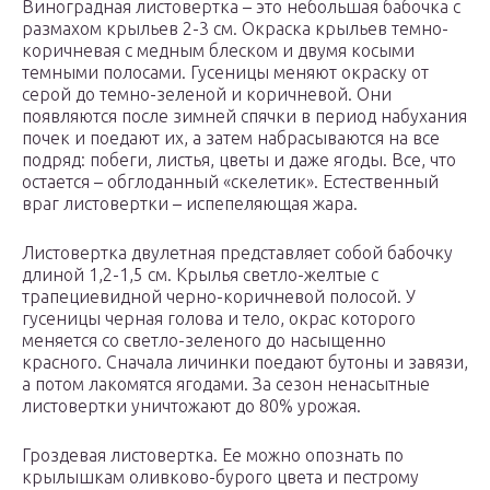
Виноградная листовертка – это небольшая бабочка с
размахом крыльев 2-3 см. Окраска крыльев темно-
коричневая с медным блеском и двумя косыми
темными полосами. Гусеницы меняют окраску от
серой до темно-зеленой и коричневой. Они
появляются после зимней спячки в период набухания
почек и поедают их, а затем набрасываются на все
подряд: побеги, листья, цветы и даже ягоды. Все, что
остается – обглоданный «скелетик». Естественный
враг листовертки – испепеляющая жара.
Листовертка двулетная представляет собой бабочку
длиной 1,2-1,5 см. Крылья светло-желтые с
трапециевидной черно-коричневой полосой. У
гусеницы черная голова и тело, окрас которого
меняется со светло-зеленого до насыщенно
красного. Сначала личинки поедают бутоны и завязи,
а потом лакомятся ягодами. За сезон ненасытные
листовертки уничтожают до 80% урожая.
Гроздевая листовертка. Ее можно опознать по
крылышкам оливково-бурого цвета и пестрому