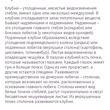
Клубни – утолщенные, мясистые видоизменения
стебля, имеют одно или несколько междоузлий. В
клубнях откладывается запас питательных веществ.
Бывают надземными и подземными. Надземные –
это утолщения главного стебля (кольраби) или
боковых побегов (у некоторых видов орхидей).
Подземные клубни образовались вследствие
утолщения подсемядольного колена (редька) или
подземных побегов (верхушки столона) (картофель,
цикламен, топинамбур). Листья видоизменены в
опадающие чешуйки. В пазухах клубней есть почки,
которые называются глазками. Каждый глазок имеет
три и больше почки. Одна из них прорастает, а
другие остаются спящими. Развиваются
преимущественно на дочерних побегах – столонах,
которые возникают из почек, расположенных у
основания главного побега. Столоны имеют вид
белых тонких стеблей, растут горизонтально и несут
бесцветные чешуевидные листья. Из верхушечных
почек столонов развиваются клубни.