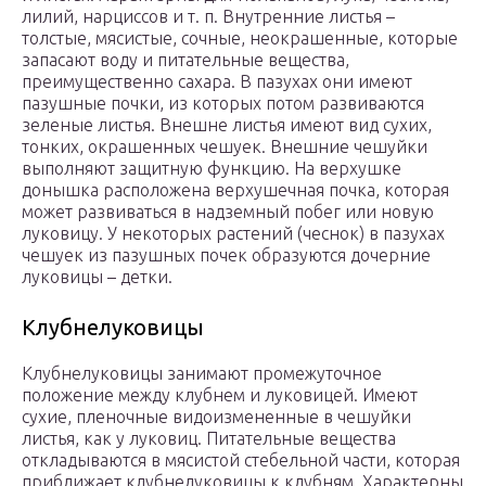
лилий, нарциссов и т. п. Внутренние листья –
толстые, мясистые, сочные, неокрашенные, которые
запасают воду и питательные вещества,
преимущественно сахара. В пазухах они имеют
пазушные почки, из которых потом развиваются
зеленые листья. Внешне листья имеют вид сухих,
тонких, окрашенных чешуек. Внешние чешуйки
выполняют защитную функцию. На верхушке
донышка расположена верхушечная почка, которая
может развиваться в надземный побег или новую
луковицу. У некоторых растений (чеснок) в пазухах
чешуек из пазушных почек образуются дочерние
луковицы – детки.
Клубнелуковицы
Клубнелуковицы занимают промежуточное
положение между клубнем и луковицей. Имеют
сухие, пленочные видоизмененные в чешуйки
листья, как у луковиц. Питательные вещества
откладываются в мясистой стебельной части, которая
приближает клубнелуковицы к клубням. Характерны