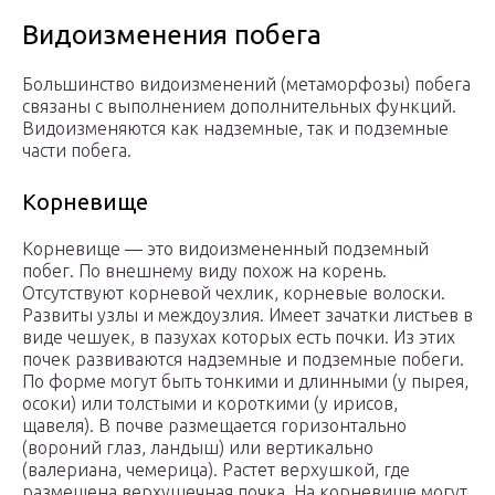
Видоизменения побега
Большинство видоизменений (метаморфозы) побега
связаны с выполнением дополнительных функций.
Видоизменяются как надземные, так и подземные
части побега.
Корневище
Корневище — это видоизмененный подземный
побег. По внешнему виду похож на корень.
Отсутствуют корневой чехлик, корневые волоски.
Развиты узлы и междоузлия. Имеет зачатки листьев в
виде чешуек, в пазухах которых есть почки. Из этих
почек развиваются надземные и подземные побеги.
По форме могут быть тонкими и длинными (у пырея,
осоки) или толстыми и короткими (у ирисов,
щавеля). В почве размещается горизонтально
(вороний глаз, ландыш) или вертикально
(валериана, чемерица). Растет верхушкой, где
размещена верхушечная почка. На корневище могут