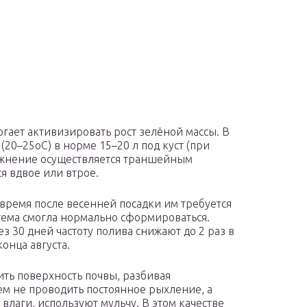
огает активизировать рост зелёной массы. В
20–25оС) в норме 15–20 л под куст (при
лажнение осуществляется траншейным
я вдвое или втрое.
 время после весенней посадки им требуется
тема смогла нормально сформироваться.
з 30 дней частоту полива снижают до 2 раз в
онца августа.
ть поверхность почвы, разбивая
м не проводить постоянное рыхление, а
влаги, используют мульчу. В этом качестве