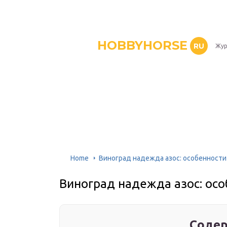
HOBBYHORSE
RU
Жур
Home
Виноград надежда азос: особенности
Виноград надежда азос: осо
Содер