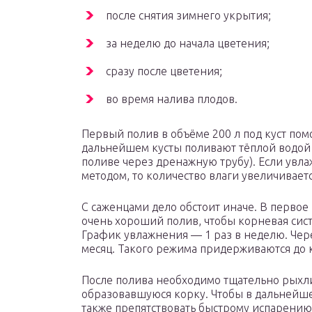
после снятия зимнего укрытия;
за неделю до начала цветения;
сразу после цветения;
во время налива плодов.
Первый полив в объёме 200 л под куст пом
дальнейшем кусты поливают тёплой водой (
поливе через дренажную трубу). Если ув
методом, то количество влаги увеличиваетс
С саженцами дело обстоит иначе. В первое
очень хороший полив, чтобы корневая сис
График увлажнения — 1 раз в неделю. Чере
месяц. Такого режима придерживаются до к
После полива необходимо тщательно рыхли
образовавшуюся корку. Чтобы в дальнейше
также препятствовать быстрому испарению 