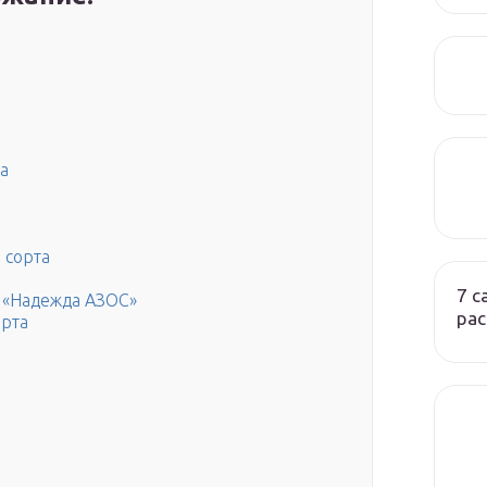
а
 сорта
7 
 «Надежда АЗОС»
ра
орта