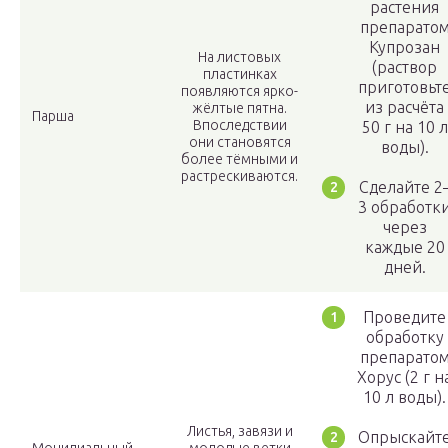
растения
препарато
Купрозан
На листовых
(раствор
пластинках
приготовьт
появляются ярко-
из расчёта
жёлтые пятна.
Парша
Впоследствии
50 г на 10 л
они становятся
воды).
более тёмными и
растрескиваются.
Сделайте 2
3 обработк
через
каждые 20
дней.
Проведите
обработку
препарато
Хорус (2 г н
10 л воды).
Листья, завязи и
Опрыскайт