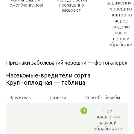
Монилиальный
молодые ветки
заражённу
ожог (монилиоз)
неожиданно
черешню
засыхают.
повторно
через
неделю
после
первой
обработки.
Признаки заболеваний черешни — фотогалерея
Насекомые-вредители сорта
Крупноплодная — таблица
Вредитель
Признаки
Способы борьбы
При
появлении
завязей
обработайте