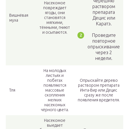
черешню
Насекомое
раствором
повреждает
препарата
ягоды, они
Вишнёвая
становятся
Децис или
муха
мягкими,
Каратэ.
тёмными, гниют
и осыпаются.
Проведите
повторное
опрыскивание
через 2
недели.
На молодых
листьях и
побегах
Опрыскайте дерево
появляются
раствором препарата
Тля
массовые
Инта-Вир или Децис
скопления
сразу же после
мелких
появления вредителя.
насекомых
чёрного цвета.
Насекомое
выедает