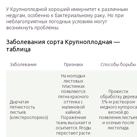
У Крупноплодной хороший иммунитет к различным
недугам, особенно к бактериальному раку. Но при
неблагоприятных погодных условиях могут
возникнуть проблемы.
Заболевания сорта Крупноплодная —
таблица
Заболевание
Признаки
Способы борьбы
На молодых
листовых
пластинках
появляются
Провести
пятна красного
обработку дерева
Дырчатая
оттенка с
5%-м раствором
пятнистость
малиновой
медного купороса
листьев
каймой.
весной до
(клястероспориоз)
Поражённая
появления листье
ткань высыхает и
и осенью после
осыпается. Ягоды
листопада.
перестают расти