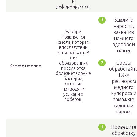
и
деформируются.
Удалите
наросты,
На коре
захватив
появляется
немного
смола, которая
здоровой
впоследствии
ткани.
затвердевает. В
этих
Срезы
образованиях
Камедетечение
поселяются
обработайт
болезнетворные
1%-м
бактерии,
раствором
которые
медного
приводят к
купороса и
усыханию
замажьте
побегов.
садовым
варом.
Проведите
обработку