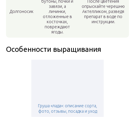
бутоны, почки и
После цветения
завязи, а
опрыскайте черешню
Долгоносик
личинки,
Актелликом, разведя
отложенные в
препарат в воде по
косточках,
инструкции.
повреждают
ягоды.
Особенности выращивания
Груша «лада»: описание сорта,
фото, отзывы, посадка и уход