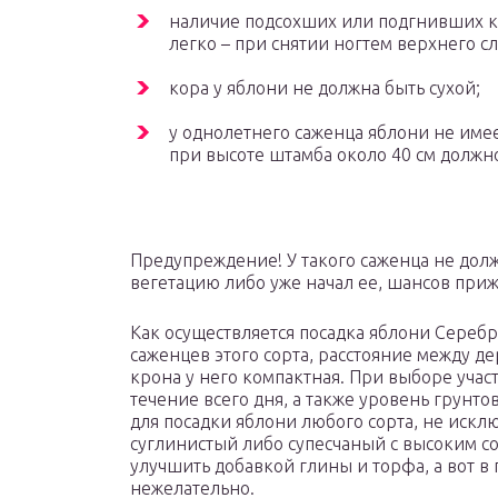
наличие подсохших или подгнивших к
легко – при снятии ногтем верхнего с
кора у яблони не должна быть сухой;
у однолетнего саженца яблони не имее
при высоте штамба около 40 см должно
Предупреждение! У такого саженца не долж
вегетацию либо уже начал ее, шансов приж
Как осуществляется посадка яблони Сереб
саженцев этого сорта, расстояние между д
крона у него компактная. При выборе учас
течение всего дня, а также уровень грунт
для посадки яблони любого сорта, не искл
суглинистый либо супесчаный с высоким с
улучшить добавкой глины и торфа, а вот в
нежелательно.