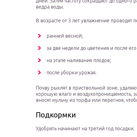
дней. Затем частоту сокращают до одного р
ведра воды.
В возрасте от 3 лет увлажнение проводят 
ранней весной;
за две недели до цветения и после его
на этапе наливания плодов;
после уборки урожая.
Почву рыхлят в приствольной зоне, удаля
хорошую влаго и воздухопроницаемость, з
вносят мульчу из торфа или перегноя, что
Подкормки
Удобрять начинают на третий год посадки.