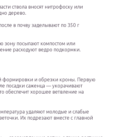
ласти ствола вносят нитрофоску или
дно дерево.
осле в почву заделывают по 350 г
ую зону посыпают компостом или
ение расходуют ведро подкормки.
ой формировки и обрезки кроны. Первую
сле посадки саженца — укорачивают
то обеспечит хорошее ветвление на
температура удаляют молодые и слабые
веточки. Их подрезают вместе с главной