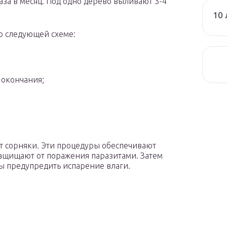
аза в месяц. Под одно дерево выливают 3-4
10 
по следующей схеме:
 окончания;
ют сорняки. Эти процедуры обеспечивают
ащищают от поражения паразитами. Затем
бы предупредить испарение влаги.