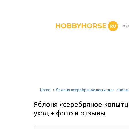
HOBBYHORSE
RU
Жур
Home
Яблоня «серебряное копытце»: описан
Яблоня «серебряное копытце
уход + фото и отзывы