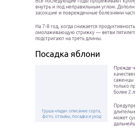
Все последующие годы прореживают крону 
внутрь и под неправильным углом. Допол
засохшие и поврежденные болезнями част
На 7-8 год, когда снижается продуктивность
омолаживающую стрижку — ветви пятилетн
подстригают на треть длины.
Посадка яблони
Прежде ч
качестве
саженцы 
только п
более 2 л
Предупре
Груша «лада»: описание сорта,
длительн
фото, отзывы, посадка и уход
может су
дальней