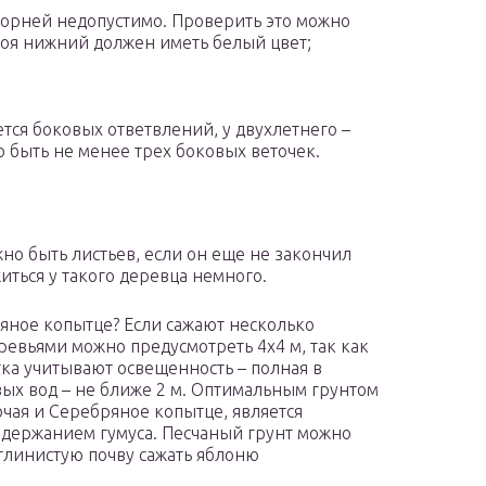
орней недопустимо. Проверить это можно
лоя нижний должен иметь белый цвет;
тся боковых ответвлений, у двухлетнего –
 быть не менее трех боковых веточек.
но быть листьев, если он еще не закончил
иться у такого деревца немного.
ряное копытце? Если сажают несколько
еревьями можно предусмотреть 4х4 м, так как
тка учитывают освещенность – полная в
овых вод – не ближе 2 м. Оптимальным грунтом
ючая и Серебряное копытце, является
одержанием гумуса. Песчаный грунт можно
 глинистую почву сажать яблоню