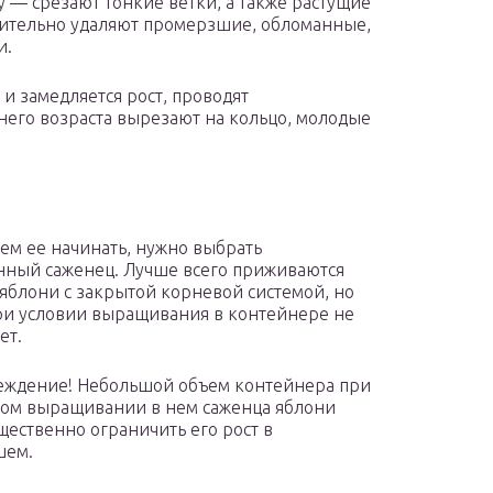
— срезают тонкие ветки, а также растущие
нительно удаляют промерзшие, обломанные,
и.
 и замедляется рост, проводят
его возраста вырезают на кольцо, молодые
ем ее начинать, нужно выбрать
нный саженец. Лучше всего приживаются
яблони с закрытой корневой системой, но
ри условии выращивания в контейнере не
ет.
ждение! Небольшой объем контейнера при
ом выращивании в нем саженца яблони
щественно ограничить его рост в
шем.