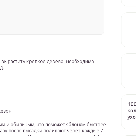
 вырастить крепкое дерево, необходимо
д.
100
кол
сезон
ух
ым и обильным, что поможет яблоням быстрее
разу после высадки поливают через каждые 7