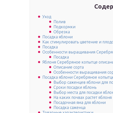
Содер
Уход
Полив
Подкормки
Обрезка
Посадка яблони
Как стимулировать цветение и пло
Посадка
Особенности выращивания Серебря
Посадка
Яблоня Серебряное копытце описан
Описание сорта
Особенности выращивания со
Посадка яблони Серебряное копытц
Выбор саженцев яблони для п
Сроки посадки яблонь
Выбор места для посадки яблон
На каких почвах растет яблон
Посадочная яма для яблони
Посадка саженца
Товарные характеристики