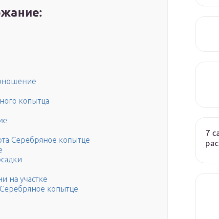
жание:
доношение
ного копытца
ие
7 
рта Серебряное копытце
ра
е
осадки
и на участке
я Серебряное копытце